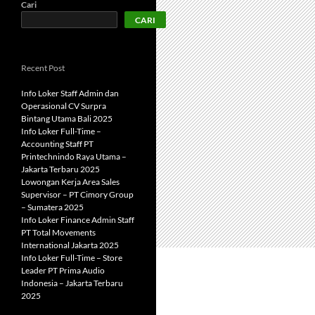
Cari
CARI
Recent Post
Info Loker Staff Admin dan
Operasional CV Surpra
Bintang Utama Bali 2025
Info Loker Full-Time –
Accounting Staff PT
Printechnindo Raya Utama –
Jakarta Terbaru 2025
Lowongan Kerja Area Sales
Supervisor – PT Cimory Group
– Sumatera 2025
Info Loker Finance Admin Staff
PT Total Movements
International Jakarta 2025
Info Loker Full-Time – Store
Leader PT Prima Audio
Indonesia – Jakarta Terbaru
2025