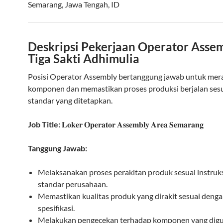
Semarang
,
Jawa Tengah
,
ID
Deskripsi Pekerjaan Operator Assem
Tiga Sakti Adhimulia
Posisi Operator Assembly bertanggung jawab untuk mera
komponen dan memastikan proses produksi berjalan ses
standar yang ditetapkan.
Job Title:
𝐋𝐨𝐤𝐞𝐫 𝐎𝐩𝐞𝐫𝐚𝐭𝐨𝐫 𝐀𝐬𝐬𝐞𝐦𝐛𝐥𝐲 𝐀𝐫𝐞𝐚 𝐒𝐞𝐦𝐚𝐫𝐚𝐧𝐠
Tanggung Jawab:
Melaksanakan proses perakitan produk sesuai instruk
standar perusahaan.
Memastikan kualitas produk yang dirakit sesuai deng
spesifikasi.
Melakukan pengecekan terhadap komponen yang dig