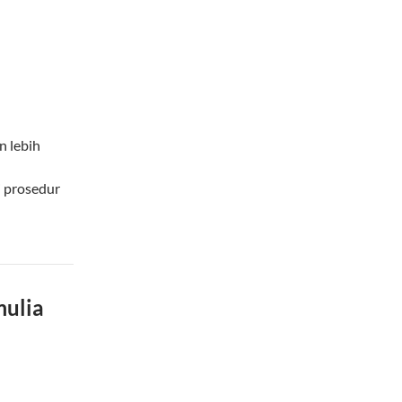
n lebih
i prosedur
mulia