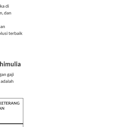
ka di
n, dan
dan
lusi terbaik
dhimulia
an gaji
 adalah
KETERANG
AN