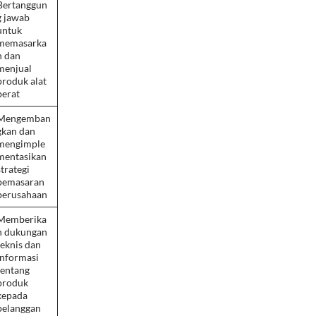
Bertanggun
g jawab
untuk
memasarka
n dan
menjual
produk alat
berat
Mengemban
gkan dan
mengimple
mentasikan
strategi
pemasaran
perusahaan
Memberika
n dukungan
teknis dan
informasi
tentang
produk
kepada
pelanggan