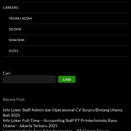
CAREERS
TANPA IJAZAH
SD/SMP
SMA/SMK
D3/S1
Cari
CARI
Recent Post
Info Loker Staff Admin dan Operasional CV Surpra Bintang Utama
Bali 2025
Info Loker Full-Time – Accounting Staff PT Printechnindo Raya
Utama – Jakarta Terbaru 2025
Lowongan Kerja Area Sales Supervisor – PT Cimory Group –