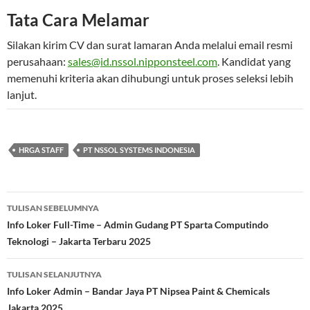
Tata Cara Melamar
Silakan kirim CV dan surat lamaran Anda melalui email resmi
perusahaan:
sales@id.nssol.nipponsteel.com
. Kandidat yang
memenuhi kriteria akan dihubungi untuk proses seleksi lebih
lanjut.
HRGA STAFF
PT NSSOL SYSTEMS INDONESIA
Navigasi
TULISAN SEBELUMNYA
Tulisan
Info Loker Full-Time – Admin Gudang PT Sparta Computindo
Teknologi – Jakarta Terbaru 2025
TULISAN SELANJUTNYA
Info Loker Admin – Bandar Jaya PT Nipsea Paint & Chemicals
Jakarta 2025