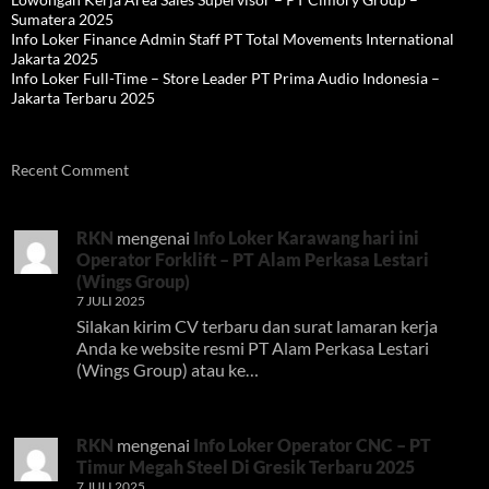
Sumatera 2025
Info Loker Finance Admin Staff PT Total Movements International
Jakarta 2025
Info Loker Full-Time – Store Leader PT Prima Audio Indonesia –
Jakarta Terbaru 2025
Recent Comment
RKN
mengenai
Info Loker Karawang hari ini
Operator Forklift – PT Alam Perkasa Lestari
(Wings Group)
7 JULI 2025
Silakan kirim CV terbaru dan surat lamaran kerja
Anda ke website resmi PT Alam Perkasa Lestari
(Wings Group) atau ke…
RKN
mengenai
Info Loker Operator CNC – PT
Timur Megah Steel Di Gresik Terbaru 2025
7 JULI 2025