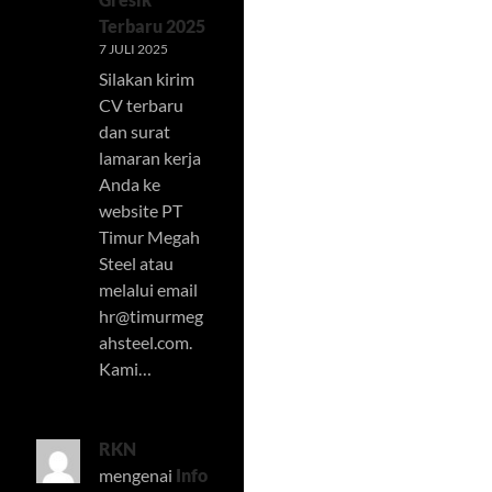
Terbaru 2025
7 JULI 2025
Silakan kirim
CV terbaru
dan surat
lamaran kerja
Anda ke
website PT
Timur Megah
Steel atau
melalui email
hr@timurmeg
ahsteel.com
.
Kami…
RKN
mengenai
Info