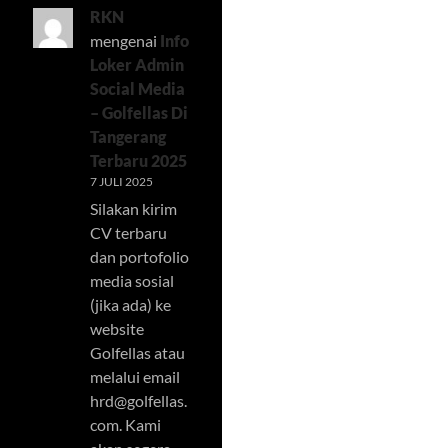
RKN
mengenai
Info
Loker Admin
Social Media
– Golfellas Di
Tangerang
Terbaru 2025
7 JULI 2025
Silakan kirim
CV terbaru
dan portofolio
media sosial
(jika ada) ke
website
Golfellas atau
melalui email
hrd@golfellas.
com
. Kami