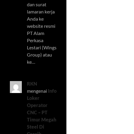
dan surat
lamaran kerja
Anda ke
website resmi
PT Alam
Perkasa
Lestari (Wings
Group) atau
ke…
RKN
mengenai
Info
Loker
Operator
CNC – PT
Timur Megah
Steel Di
Gresik