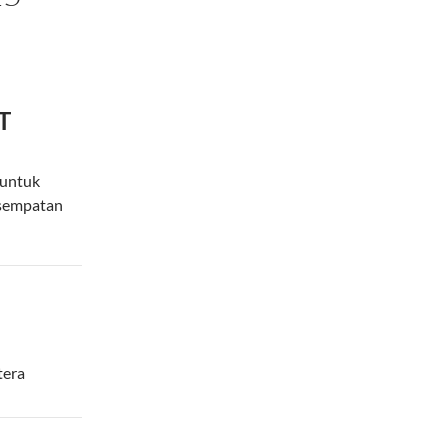
T
untuk
esempatan
tera