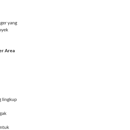
ager yang
oyek
er Area
g lingkup
gak
untuk