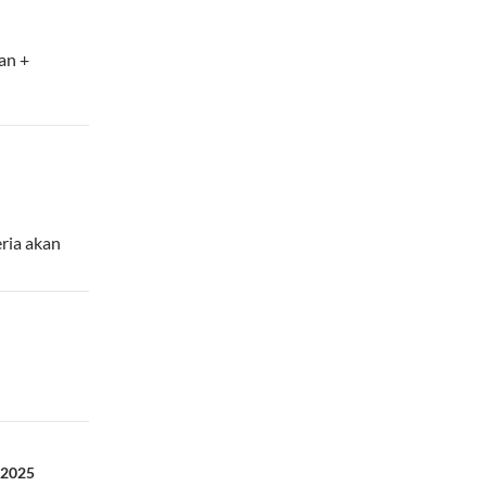
an
+
ria akan
 2025