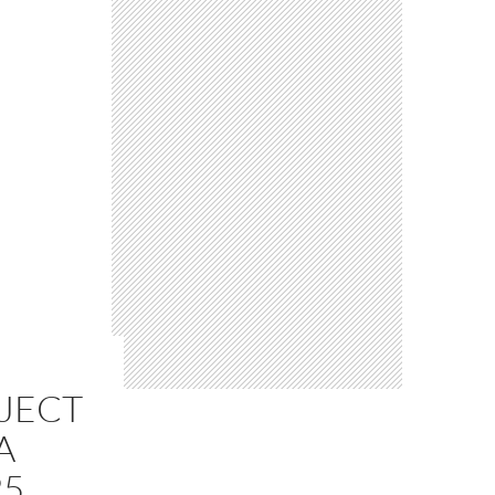
OJECT
A
25