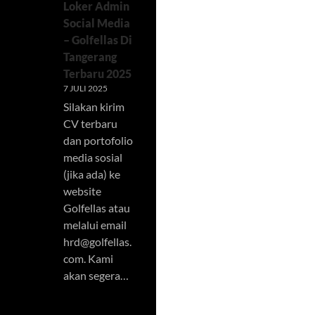
Loker Admin
Social Media
– Golfellas Di
Tangerang
Terbaru 2025
7 JULI 2025
Silakan kirim
CV terbaru
dan portofolio
media sosial
(jika ada) ke
website
Golfellas atau
melalui email
hrd@golfellas.
com
. Kami
akan segera…