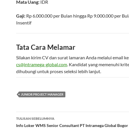
Mata Uang:
IDR
Gaji:
Rp 6.000.000
per
Bulan
hingga
Rp 9.000.000
per
Bul
Insentif
Tata Cara Melamar
Silakan kirim CV dan surat lamaran Anda melalui email ke
cs@intramega-global.com
. Kandidat yang memenuhi krite
dihubungi untuk proses seleksi lebih lanjut.
JUNIOR PROJECT MANAGER
Navigasi
TULISAN SEBELUMNYA
Tulisan
Info Loker WMS Senior Consultant PT Intramega Global Bogor