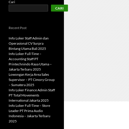
Cari
CARI
Recent Post
Info Loker Staff Admin dan
Operasional CV Surpra
Bintang Utama Bali 2025
Info Loker Full-Time –
Accounting Staff PT
Printechnindo Raya Utama –
Jakarta Terbaru 2025
Lowongan Kerja Area Sales
Supervisor – PT Cimory Group
– Sumatera 2025
Info Loker Finance Admin Staff
PT Total Movements
International Jakarta 2025
Info Loker Full-Time – Store
Leader PT Prima Audio
Indonesia – Jakarta Terbaru
2025