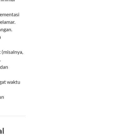
lementasi
elamar.
angan.
n
 (misalnya,
.
 dan
gat waktu
un
al