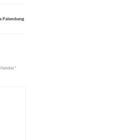
ra Palembang
ditandai
*