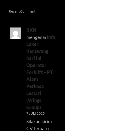
Recent Comment
RKN
mengenai
Info
Loker
Karawang
hari ini
Operator
Forklift – PT
Alam
Perkasa
Lestari
(Wings
Group)
7 JULI 2025
Silakan kirim
CV terbaru