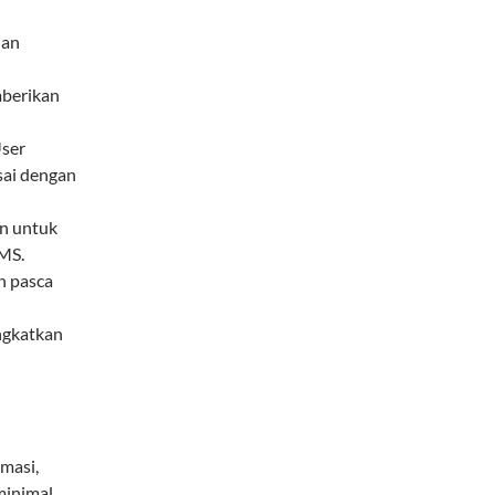
dan
berikan
User
sai dengan
n untuk
WMS.
n pasca
ngkatkan
rmasi,
minimal