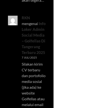
akan segera…
RKN
mengenai
Info
Loker Admin
Social Media
– Golfellas Di
Tangerang
Terbaru 2025
7 JULI 2025
Silakan kirim
CV terbaru
dan portofolio
media sosial
(jika ada) ke
website
Golfellas atau
melalui email