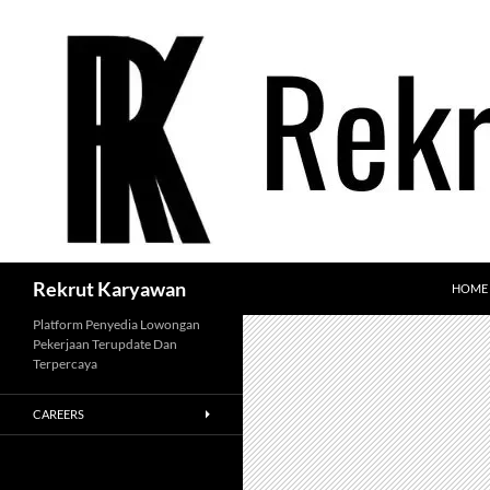
Langsung
ke
isi
Cari
Rekrut Karyawan
HOME
Platform Penyedia Lowongan
Pekerjaan Terupdate Dan
Terpercaya
CAREERS