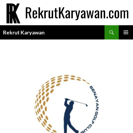
Langsung
ke
isi
Cari
Rekrut Karyawan
MENU
UTAMA