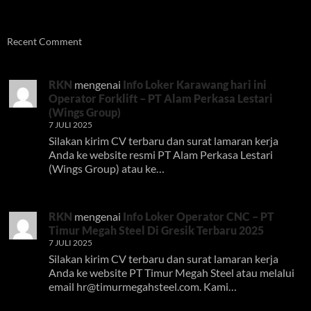
Recent Comment
RKN
mengenai
Info Loker Karawang hari ini
Operator Forklift – PT Alam Perkasa Lestari
(Wings Group)
7 JULI 2025
Silakan kirim CV terbaru dan surat lamaran kerja
Anda ke website resmi PT Alam Perkasa Lestari
(Wings Group) atau ke…
RKN
mengenai
Info Loker Operator CNC – PT
Timur Megah Steel Di Gresik Terbaru 2025
7 JULI 2025
Silakan kirim CV terbaru dan surat lamaran kerja
Anda ke website PT Timur Megah Steel atau melalui
email
hr@timurmegahsteel.com
. Kami…