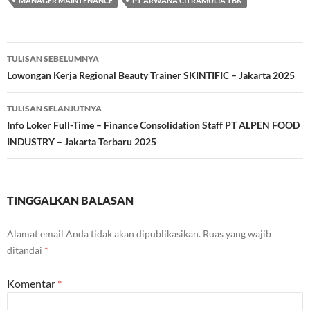
MANAGER MAINTENANCE
PT ARWANA CITRAMULIA TBK
Navigasi
TULISAN SEBELUMNYA
Tulisan
Lowongan Kerja Regional Beauty Trainer SKINTIFIC – Jakarta 2025
TULISAN SELANJUTNYA
Info Loker Full-Time – Finance Consolidation Staff PT ALPEN FOOD
INDUSTRY – Jakarta Terbaru 2025
TINGGALKAN BALASAN
Alamat email Anda tidak akan dipublikasikan.
Ruas yang wajib
ditandai
*
Komentar
*