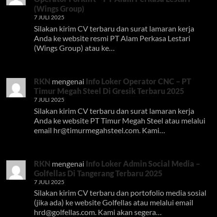
(Wings Group)
7 JULI 2025
Silakan kirim CV terbaru dan surat lamaran kerja
Anda ke website resmi PT Alam Perkasa Lestari
(Wings Group) atau ke…
RKN
mengenai
Info Loker Operator CNC – PT
Timur Megah Steel Di Gresik Terbaru 2025
7 JULI 2025
Silakan kirim CV terbaru dan surat lamaran kerja
Anda ke website PT Timur Megah Steel atau melalui
email
hr@timurmegahsteel.com
. Kami…
RKN
mengenai
Info Loker Admin Social Media –
Golfellas Di Tangerang Terbaru 2025
7 JULI 2025
Silakan kirim CV terbaru dan portofolio media sosial
(jika ada) ke website Golfellas atau melalui email
hrd@golfellas.com
. Kami akan segera…