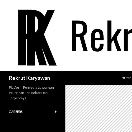
Langsung
ke
isi
Cari
Rekrut Karyawan
HOME
Platform Penyedia Lowongan
Pekerjaan Terupdate Dan
Terpercaya
CAREERS