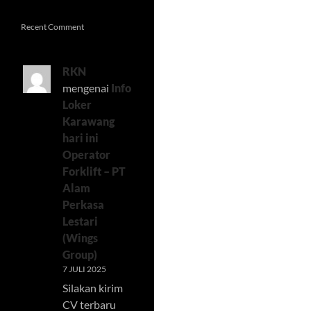
Recent Comment
RKN
mengenai
Info
Loker
Karawang
hari ini
Operator
Forklift – PT
Alam
Perkasa
Lestari
(Wings
Group)
7 JULI 2025
Silakan kirim
CV terbaru