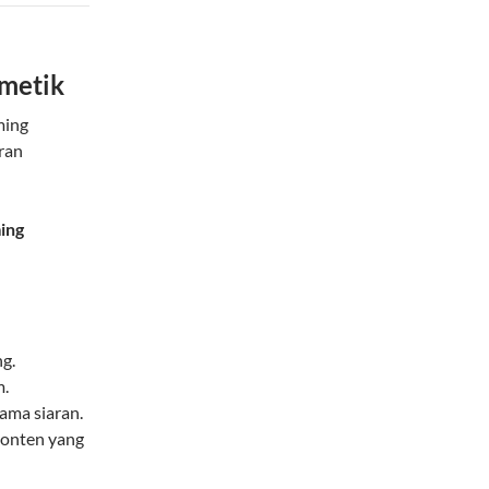
metik
ming
ran
ing
g.
m.
ama siaran.
konten yang