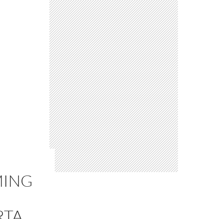
MING
RTA