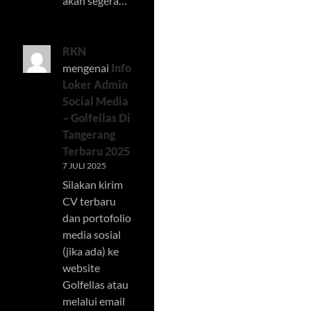
akan segera…
RKN
mengenai
Info
Loker Admin
Social Media
– Golfellas Di
Tangerang
Terbaru 2025
7 JULI 2025
Silakan kirim
CV terbaru
dan portofolio
media sosial
(jika ada) ke
website
Golfellas atau
melalui email