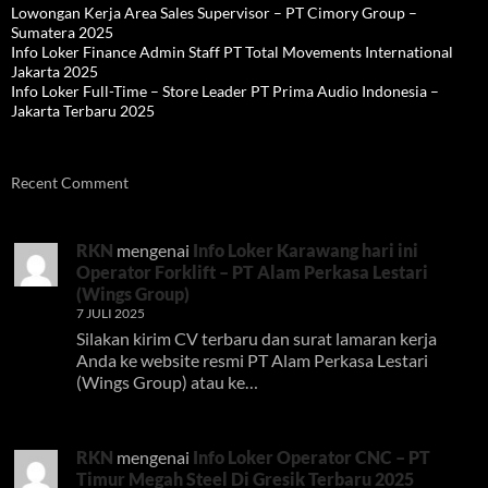
Lowongan Kerja Area Sales Supervisor – PT Cimory Group –
Sumatera 2025
Info Loker Finance Admin Staff PT Total Movements International
Jakarta 2025
Info Loker Full-Time – Store Leader PT Prima Audio Indonesia –
Jakarta Terbaru 2025
Recent Comment
RKN
mengenai
Info Loker Karawang hari ini
Operator Forklift – PT Alam Perkasa Lestari
(Wings Group)
7 JULI 2025
Silakan kirim CV terbaru dan surat lamaran kerja
Anda ke website resmi PT Alam Perkasa Lestari
(Wings Group) atau ke…
RKN
mengenai
Info Loker Operator CNC – PT
Timur Megah Steel Di Gresik Terbaru 2025