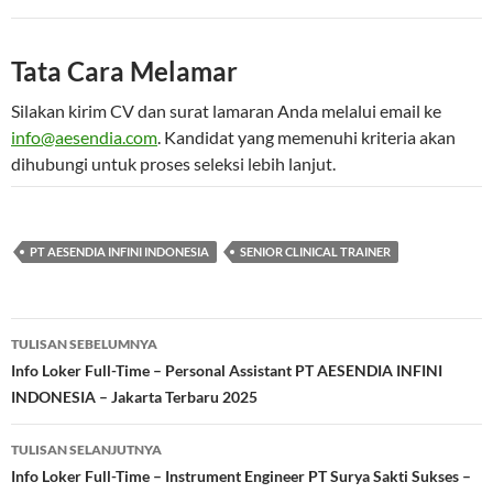
Tata Cara Melamar
Silakan kirim CV dan surat lamaran Anda melalui email ke
info@aesendia.com
. Kandidat yang memenuhi kriteria akan
dihubungi untuk proses seleksi lebih lanjut.
PT AESENDIA INFINI INDONESIA
SENIOR CLINICAL TRAINER
Navigasi
TULISAN SEBELUMNYA
Tulisan
Info Loker Full-Time – Personal Assistant PT AESENDIA INFINI
INDONESIA – Jakarta Terbaru 2025
TULISAN SELANJUTNYA
Info Loker Full-Time – Instrument Engineer PT Surya Sakti Sukses –