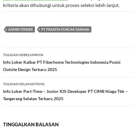
kriteria akan dihubungi untuk proses seleksi lebih lanjut.
ADMIN TENDER
PT PRADITA PUNCAK SARANA
Navigasi
TULISAN SEBELUMNYA
Tulisan
Info Loker Kalbar PT Fiberhome Technologies Indonesia Posisi
Outsite Design Terbaru 2025
TULISAN SELANJUTNYA
Info Loker Part-Time – Junior IOS Developer PT CIMB Niaga Tbk –
Tangerang Selatan Terbaru 2025
TINGGALKAN BALASAN