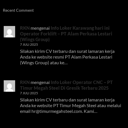
Recent Comment
RKN
mengenai
Info Loker Karawang hari ini
Operator Forklift – PT Alam Perkasa Lestari
(Wings Group)
7 JULI 2025
Silakan kirim CV terbaru dan surat lamaran kerja
Anda ke website resmi PT Alam Perkasa Lestari
(Wings Group) atau ke…
RKN
mengenai
Info Loker Operator CNC – PT
Timur Megah Steel Di Gresik Terbaru 2025
7 JULI 2025
Silakan kirim CV terbaru dan surat lamaran kerja
Anda ke website PT Timur Megah Steel atau melalui
email
hr@timurmegahsteel.com
. Kami…