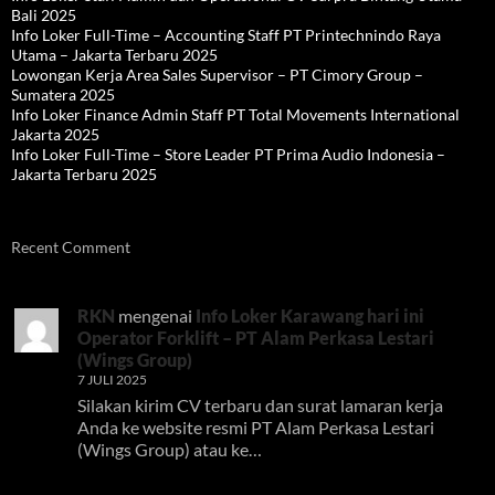
Bali 2025
Info Loker Full-Time – Accounting Staff PT Printechnindo Raya
Utama – Jakarta Terbaru 2025
Lowongan Kerja Area Sales Supervisor – PT Cimory Group –
Sumatera 2025
Info Loker Finance Admin Staff PT Total Movements International
Jakarta 2025
Info Loker Full-Time – Store Leader PT Prima Audio Indonesia –
Jakarta Terbaru 2025
Recent Comment
RKN
mengenai
Info Loker Karawang hari ini
Operator Forklift – PT Alam Perkasa Lestari
(Wings Group)
7 JULI 2025
Silakan kirim CV terbaru dan surat lamaran kerja
Anda ke website resmi PT Alam Perkasa Lestari
(Wings Group) atau ke…