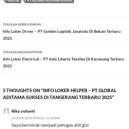
HELPER
PT GLOBAL ADITAMA SUKSES
Navigasi
TULISAN SEBELUMNYA
Tulisan
Info Loker Driver – PT Golden Logistik Jayaindo Di Bekasi Terbaru
2025
TULISAN SELANJUTNYA
Info Loker Electrical – PT Indo Liberty Textiles Di Karawang Terbaru
2025
5 THOUGHTS ON “INFO LOKER HELPER – PT GLOBAL
ADITAMA SUKSES DI TANGERANG TERBARU 2025”
Rika yulianti
13 JUNI 2025 PUKUL 11:10 AM
Saya berminat menjadi petugas ahli gizi