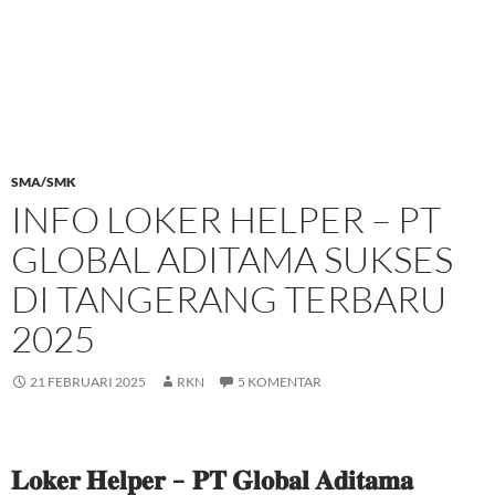
SMA/SMK
INFO LOKER HELPER – PT
GLOBAL ADITAMA SUKSES
DI TANGERANG TERBARU
2025
21 FEBRUARI 2025
RKN
5 KOMENTAR
𝐋𝐨𝐤𝐞𝐫 𝐇𝐞𝐥𝐩𝐞𝐫 – 𝐏𝐓 𝐆𝐥𝐨𝐛𝐚𝐥 𝐀𝐝𝐢𝐭𝐚𝐦𝐚