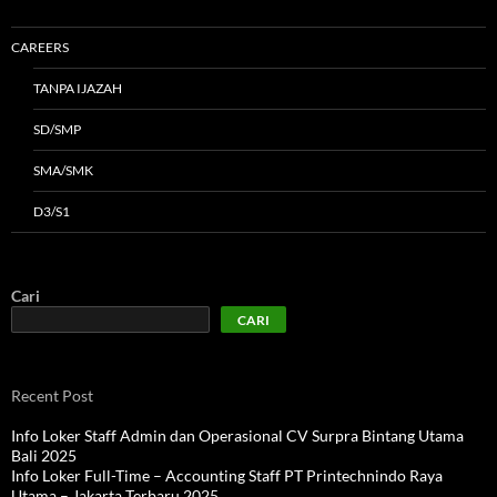
CAREERS
TANPA IJAZAH
SD/SMP
SMA/SMK
D3/S1
Cari
CARI
Recent Post
Info Loker Staff Admin dan Operasional CV Surpra Bintang Utama
Bali 2025
Info Loker Full-Time – Accounting Staff PT Printechnindo Raya
Utama – Jakarta Terbaru 2025