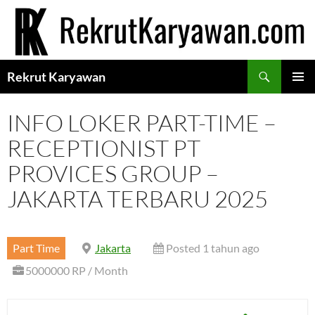
Langsung
ke
isi
Cari
Rekrut Karyawan
MENU
UTAMA
INFO LOKER PART-TIME –
RECEPTIONIST PT
PROVICES GROUP –
JAKARTA TERBARU 2025
Part Time
Jakarta
Posted 1 tahun ago
5000000 RP / Month