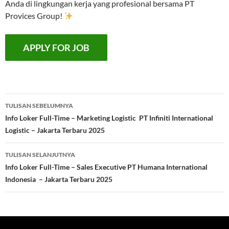
Anda di lingkungan kerja yang profesional bersama PT
Provices Group!
Navigasi
TULISAN SEBELUMNYA
Tulisan
Info Loker Full-Time – Marketing Logistic PT Infiniti International
Logistic – Jakarta Terbaru 2025
TULISAN SELANJUTNYA
Info Loker Full-Time – Sales Executive PT Humana International
Indonesia – Jakarta Terbaru 2025