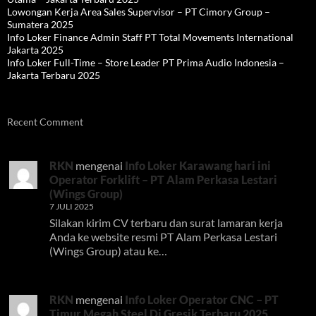
Lowongan Kerja Area Sales Supervisor – PT Cimory Group –
Sumatera 2025
Info Loker Finance Admin Staff PT Total Movements International
Jakarta 2025
Info Loker Full-Time – Store Leader PT Prima Audio Indonesia –
Jakarta Terbaru 2025
Recent Comment
RKN
mengenai
Info Loker Karawang hari ini
Operator Forklift – PT Alam Perkasa Lestari
(Wings Group)
7 JULI 2025
Silakan kirim CV terbaru dan surat lamaran kerja
Anda ke website resmi PT Alam Perkasa Lestari
(Wings Group) atau ke…
RKN
mengenai
Info Loker Operator CNC – PT
Timur Megah Steel Di Gresik Terbaru 2025