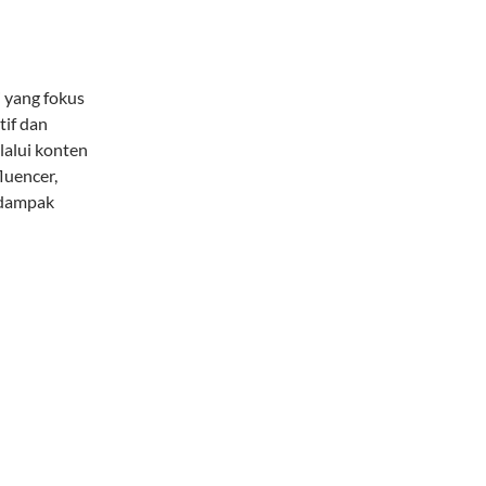
i yang fokus
tif dan
alui konten
luencer,
 dampak