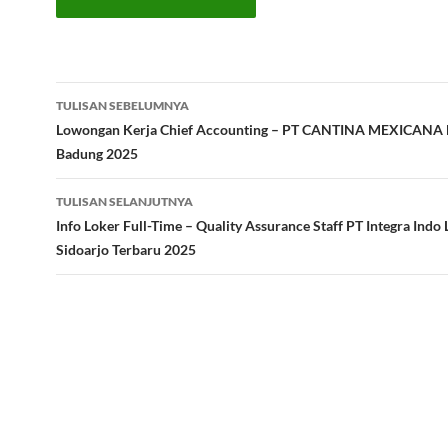
Navigasi
TULISAN SEBELUMNYA
Tulisan
Lowongan Kerja Chief Accounting – PT CANTINA MEXICANA 
Badung 2025
TULISAN SELANJUTNYA
Info Loker Full-Time – Quality Assurance Staff PT Integra Indo L
Sidoarjo Terbaru 2025