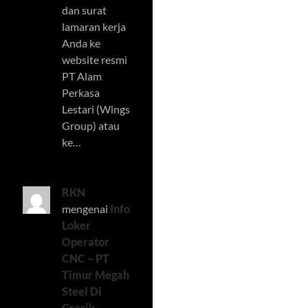
dan surat
lamaran kerja
Anda ke
website resmi
PT Alam
Perkasa
Lestari (Wings
Group) atau
ke…
RKN
mengenai
Info
Loker
Operator
CNC – PT
Timur Megah
Steel Di
Gresik