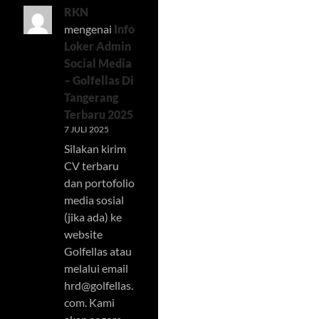
RKN
mengenai
Info
Loker Admin
Social Media
– Golfellas Di
Tangerang
Terbaru 2025
7 JULI 2025
Silakan kirim
CV terbaru
dan portofolio
media sosial
(jika ada) ke
website
Golfellas atau
melalui email
hrd@golfellas.
com
. Kami