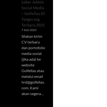
Loker Admin
Social Media
– Golfellas Di
Tangerang
Terbaru 2025
7 JULI 2025
Silakan kirim
CV terbaru
dan portofolio
media sosial
(jika ada) ke
website
Golfellas atau
melalui email
hrd@golfellas.
com
. Kami
akan segera…