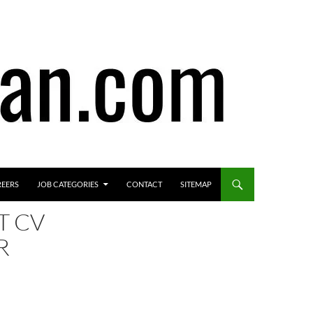
REERS
JOB CATEGORIES
CONTACT
SITEMAP
T CV
R