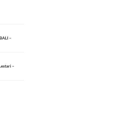
BALI –
estari –