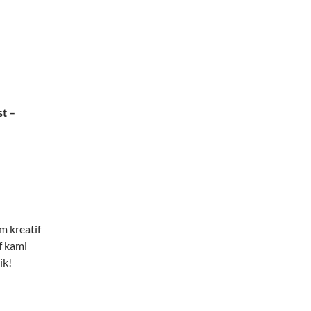
st –
 kreatif
f kami
ik!