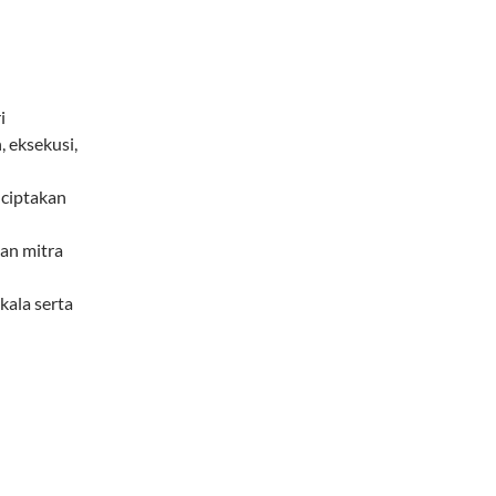
i
 eksekusi,
nciptakan
an mitra
ala serta