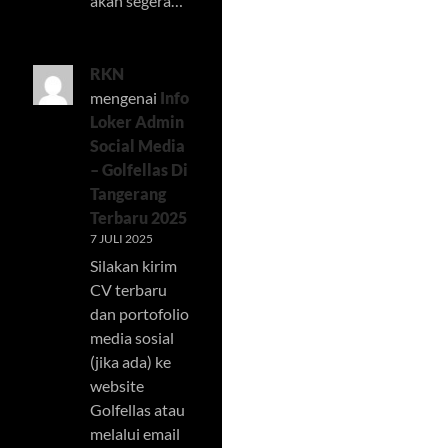
akan segera…
RKN
mengenai
Info
Loker Admin
Social Media
– Golfellas Di
Tangerang
Terbaru 2025
7 JULI 2025
Silakan kirim
CV terbaru
dan portofolio
media sosial
(jika ada) ke
website
Golfellas atau
melalui email