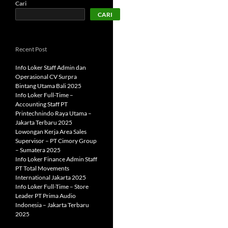
Cari
CARI
Recent Post
Info Loker Staff Admin dan
Operasional CV Surpra
Bintang Utama Bali 2025
Info Loker Full-Time –
Accounting Staff PT
Printechnindo Raya Utama –
Jakarta Terbaru 2025
Lowongan Kerja Area Sales
Supervisor – PT Cimory Group
– Sumatera 2025
Info Loker Finance Admin Staff
PT Total Movements
International Jakarta 2025
Info Loker Full-Time – Store
Leader PT Prima Audio
Indonesia – Jakarta Terbaru
2025