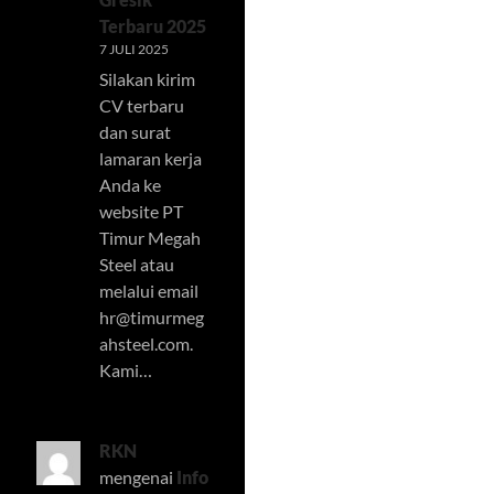
Terbaru 2025
7 JULI 2025
Silakan kirim
CV terbaru
dan surat
lamaran kerja
Anda ke
website PT
Timur Megah
Steel atau
melalui email
hr@timurmeg
ahsteel.com
.
Kami…
RKN
mengenai
Info