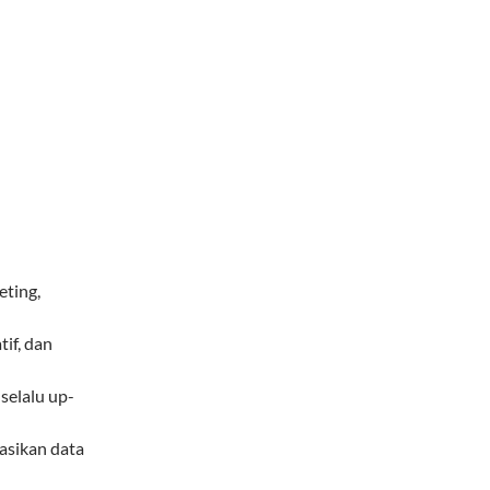
eting,
if, dan
selalu up-
asikan data