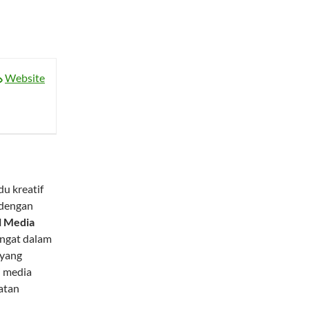
Website
u kreatif
dengan
l Media
angat dalam
 yang
i media
atan