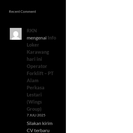
Recent Comment
RKN
mengenai
Info
Loker
Karawang
hari ini
Operator
Forklift – PT
Alam
Perkasa
Lestari
(Wings
Group)
7 JULI 2025
Silakan kirim
CV terbaru