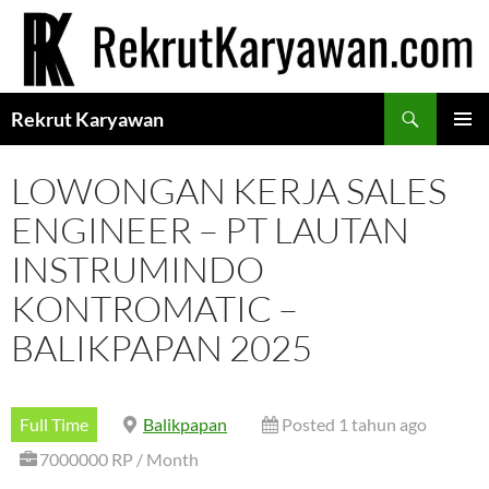
Langsung
ke
isi
Cari
Rekrut Karyawan
MENU
UTAMA
LOWONGAN KERJA SALES
ENGINEER – PT LAUTAN
INSTRUMINDO
KONTROMATIC –
BALIKPAPAN 2025
Full Time
Balikpapan
Posted 1 tahun ago
7000000 RP / Month