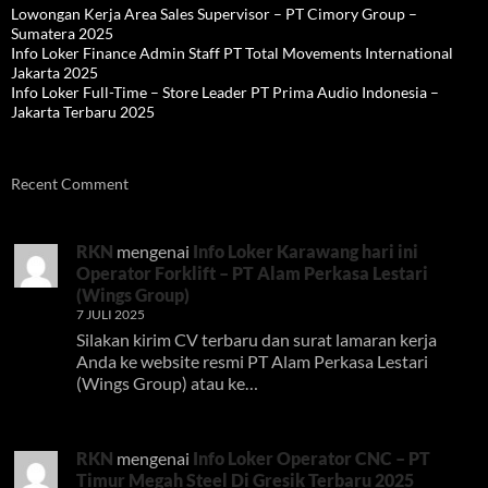
Lowongan Kerja Area Sales Supervisor – PT Cimory Group –
Sumatera 2025
Info Loker Finance Admin Staff PT Total Movements International
Jakarta 2025
Info Loker Full-Time – Store Leader PT Prima Audio Indonesia –
Jakarta Terbaru 2025
Recent Comment
RKN
mengenai
Info Loker Karawang hari ini
Operator Forklift – PT Alam Perkasa Lestari
(Wings Group)
7 JULI 2025
Silakan kirim CV terbaru dan surat lamaran kerja
Anda ke website resmi PT Alam Perkasa Lestari
(Wings Group) atau ke…
RKN
mengenai
Info Loker Operator CNC – PT
Timur Megah Steel Di Gresik Terbaru 2025