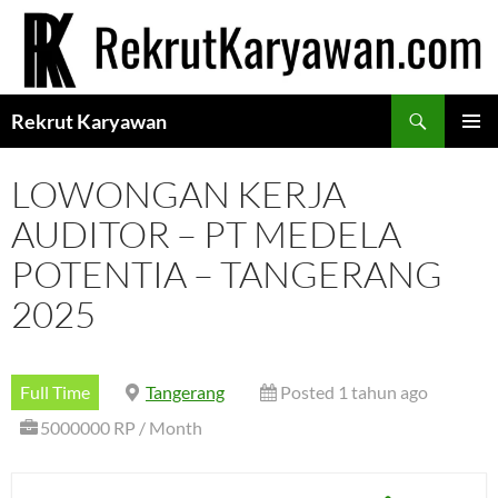
Langsung
ke
isi
Cari
Rekrut Karyawan
MENU
UTAMA
LOWONGAN KERJA
AUDITOR – PT MEDELA
POTENTIA – TANGERANG
2025
Full Time
Tangerang
Posted 1 tahun ago
5000000 RP / Month