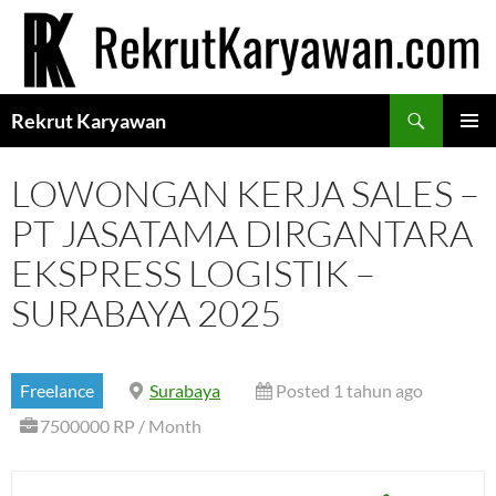
Langsung
ke
isi
Cari
Rekrut Karyawan
MENU
UTAMA
LOWONGAN KERJA SALES –
PT JASATAMA DIRGANTARA
EKSPRESS LOGISTIK –
SURABAYA 2025
Freelance
Surabaya
Posted 1 tahun ago
7500000 RP / Month