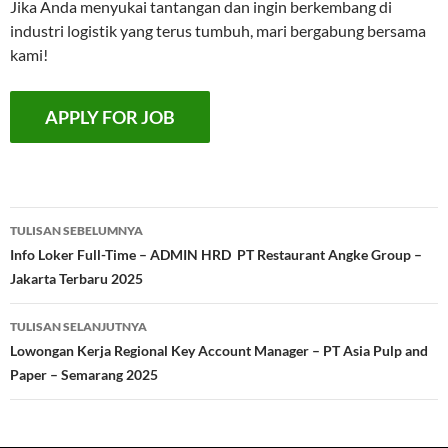
Jika Anda menyukai tantangan dan ingin berkembang di
industri logistik yang terus tumbuh, mari bergabung bersama
kami!
Navigasi
TULISAN SEBELUMNYA
Tulisan
Info Loker Full-Time – ADMIN HRD PT Restaurant Angke Group –
Jakarta Terbaru 2025
TULISAN SELANJUTNYA
Lowongan Kerja Regional Key Account Manager – PT Asia Pulp and
Paper – Semarang 2025