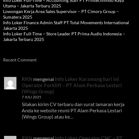
Info Loker Full-Time – Accounting Staff PT Printechnindo Raya
Utama – Jakarta Terbaru 2025
Lowongan Kerja Area Sales Supervisor – PT Cimory Group –
Sumatera 2025
Info Loker Finance Admin Staff PT Total Movements International
Jakarta 2025
Info Loker Full-Time – Store Leader PT Prima Audio Indonesia –
Jakarta Terbaru 2025
Recent Comment
RKN
mengenai
Info Loker Karawang hari ini
Operator Forklift – PT Alam Perkasa Lestari
(Wings Group)
7 JULI 2025
Silakan kirim CV terbaru dan surat lamaran kerja
Anda ke website resmi PT Alam Perkasa Lestari
(Wings Group) atau ke…
RKN
mengenai
Info Loker Operator CNC – PT