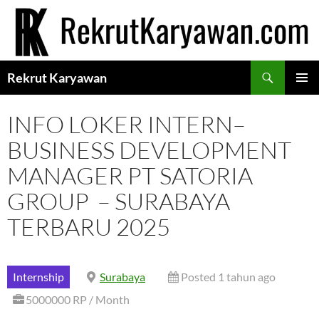
Langsung
ke
isi
Cari
Rekrut Karyawan
MENU
UTAMA
INFO LOKER INTERN–
BUSINESS DEVELOPMENT
MANAGER PT SATORIA
GROUP – SURABAYA
TERBARU 2025
Internship
Surabaya
Posted 1 tahun ago
5000000 RP / Month