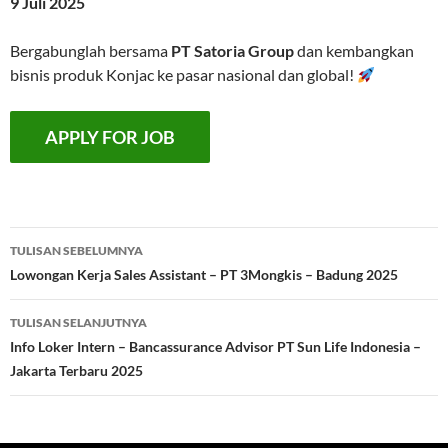
9 Juli 2025
Bergabunglah bersama
PT Satoria Group
dan kembangkan
bisnis produk Konjac ke pasar nasional dan global!
Navigasi
TULISAN SEBELUMNYA
Tulisan
Lowongan Kerja Sales Assistant – PT 3Mongkis – Badung 2025
TULISAN SELANJUTNYA
Info Loker Intern – Bancassurance Advisor PT Sun Life Indonesia –
Jakarta Terbaru 2025