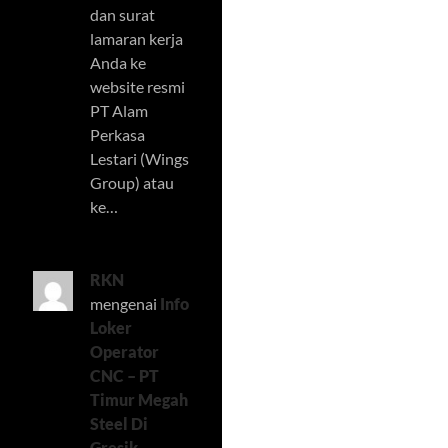
dan surat
lamaran kerja
Anda ke
website resmi
PT Alam
Perkasa
Lestari (Wings
Group) atau
ke…
RKN
mengenai
Info
Loker
Operator
CNC – PT
Timur Megah
Steel Di
Gresik