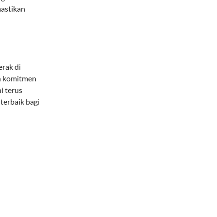
mastikan
erak di
an komitmen
i terus
terbaik bagi