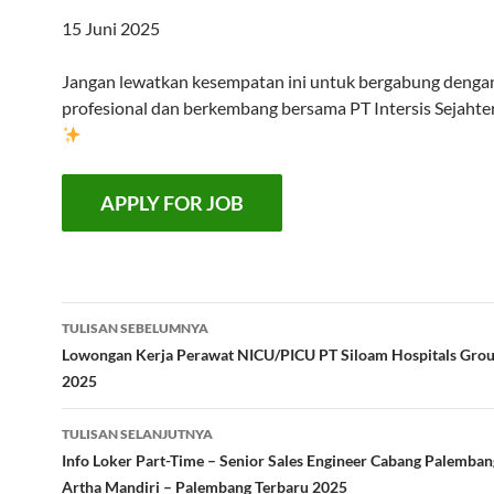
15 Juni 2025
Jangan lewatkan kesempatan ini untuk bergabung denga
profesional dan berkembang bersama PT Intersis Sejahte
Navigasi
TULISAN SEBELUMNYA
Tulisan
Lowongan Kerja Perawat NICU/PICU PT Siloam Hospitals Grou
2025
TULISAN SELANJUTNYA
Info Loker Part-Time – Senior Sales Engineer Cabang Palemban
Artha Mandiri – Palembang Terbaru 2025