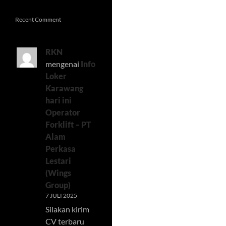
Recent Comment
RKN
mengenai
Info
Loker
Karawang
hari ini
Operator
Forklift – PT
Alam
Perkasa
Lestari
(Wings
Group)
7 JULI 2025
Silakan kirim
CV terbaru