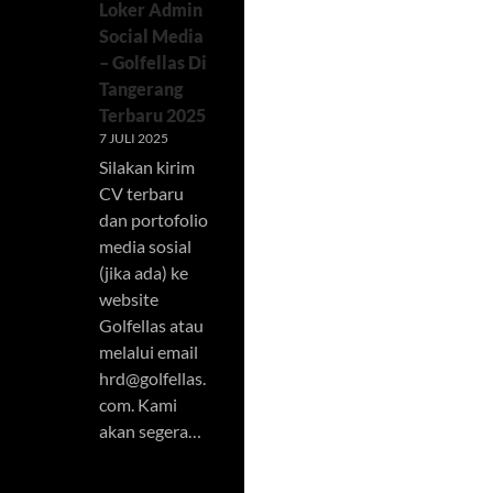
Loker Admin
Social Media
– Golfellas Di
Tangerang
Terbaru 2025
7 JULI 2025
Silakan kirim
CV terbaru
dan portofolio
media sosial
(jika ada) ke
website
Golfellas atau
melalui email
hrd@golfellas.
com
. Kami
akan segera…