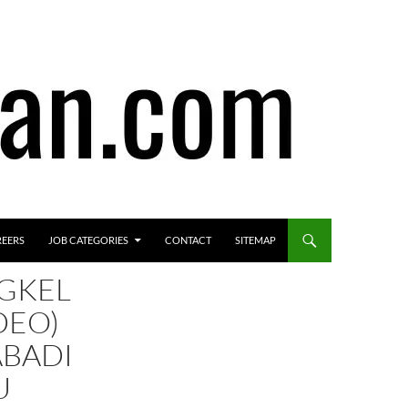
REERS
JOB CATEGORIES
CONTACT
SITEMAP
NGKEL
DEO)
ABADI
U