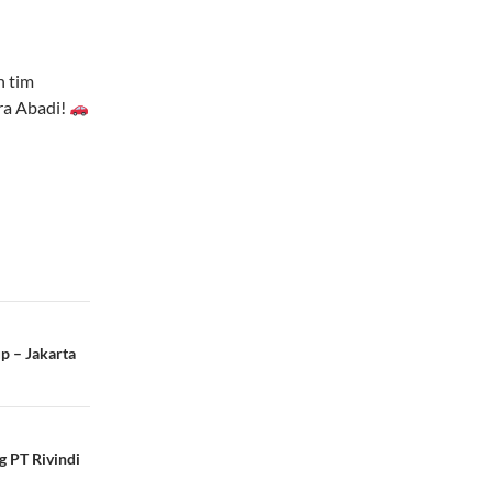
n tim
ra Abadi!
p – Jakarta
g PT Rivindi