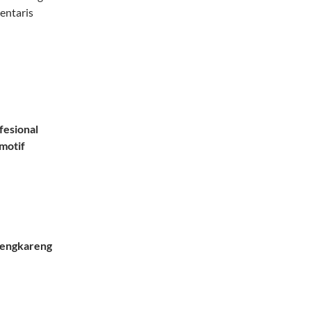
entaris
fesional
omotif
Cengkareng