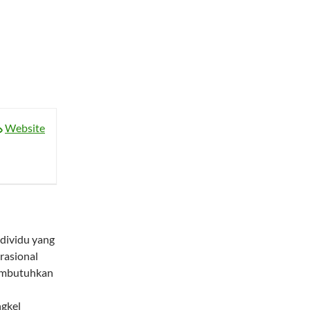
Website
dividu yang
rasional
membutuhkan
ngkel