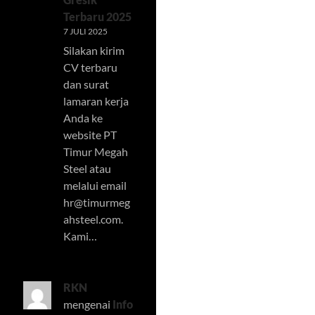
Terbaru 2025
7 JULI 2025
Silakan kirim
CV terbaru
dan surat
lamaran kerja
Anda ke
website PT
Timur Megah
Steel atau
melalui email
hr@timurmeg
ahsteel.com
.
Kami…
RKN
mengenai
Info