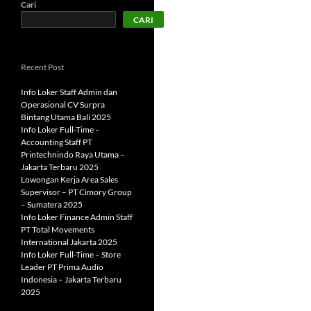
Cari
CARI
Recent Post
Info Loker Staff Admin dan
Operasional CV Surpra
Bintang Utama Bali 2025
Info Loker Full-Time –
Accounting Staff PT
Printechnindo Raya Utama –
Jakarta Terbaru 2025
Lowongan Kerja Area Sales
Supervisor – PT Cimory Group
– Sumatera 2025
Info Loker Finance Admin Staff
PT Total Movements
International Jakarta 2025
Info Loker Full-Time – Store
Leader PT Prima Audio
Indonesia – Jakarta Terbaru
2025