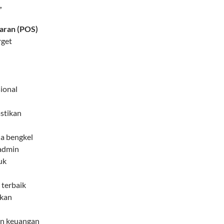
,
aran (POS)
rget
ional
stikan
ja bengkel
 admin
uk
terbaik
tkan
an keuangan