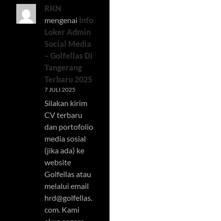
RKN
mengenai
Info
Loker Admin
Social Media
– Golfellas Di
Tangerang
Terbaru 2025
7 JULI 2025
Silakan kirim
CV terbaru
dan portofolio
media sosial
(jika ada) ke
website
Golfellas atau
melalui email
hrd@golfellas.
com
. Kami