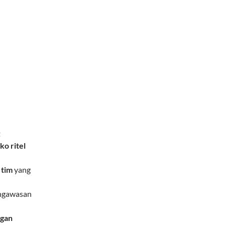
t
o ritel
 tim
yang
engawasan
ggan