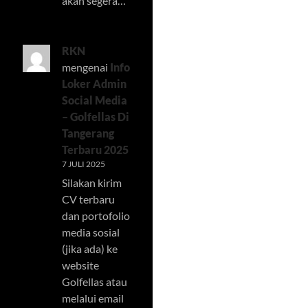
akan segera…
RKN
mengenai
Info
Loker Admin
Social Media
– Golfellas Di
Tangerang
Terbaru 2025
7 JULI 2025
Silakan kirim
CV terbaru
dan portofolio
media sosial
(jika ada) ke
website
Golfellas atau
melalui email