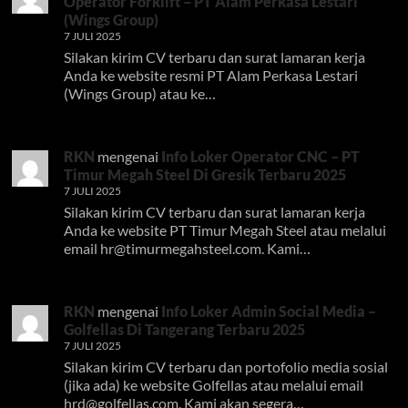
Operator Forklift – PT Alam Perkasa Lestari
(Wings Group)
7 JULI 2025
Silakan kirim CV terbaru dan surat lamaran kerja
Anda ke website resmi PT Alam Perkasa Lestari
(Wings Group) atau ke…
RKN
mengenai
Info Loker Operator CNC – PT
Timur Megah Steel Di Gresik Terbaru 2025
7 JULI 2025
Silakan kirim CV terbaru dan surat lamaran kerja
Anda ke website PT Timur Megah Steel atau melalui
email
hr@timurmegahsteel.com
. Kami…
RKN
mengenai
Info Loker Admin Social Media –
Golfellas Di Tangerang Terbaru 2025
7 JULI 2025
Silakan kirim CV terbaru dan portofolio media sosial
(jika ada) ke website Golfellas atau melalui email
hrd@golfellas.com
. Kami akan segera…