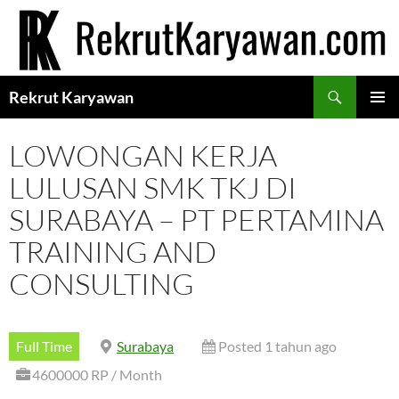
Langsung
ke
isi
Cari
Rekrut Karyawan
MENU
UTAMA
LOWONGAN KERJA
LULUSAN SMK TKJ DI
SURABAYA – PT PERTAMINA
TRAINING AND
CONSULTING
Full Time
Surabaya
Posted 1 tahun ago
4600000 RP / Month