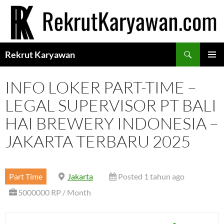
Langsung
ke
isi
Cari
Rekrut Karyawan
MENU
UTAMA
INFO LOKER PART-TIME –
LEGAL SUPERVISOR PT BALI
HAI BREWERY INDONESIA –
JAKARTA TERBARU 2025
Part Time
Jakarta
Posted 1 tahun ago
5000000 RP / Month