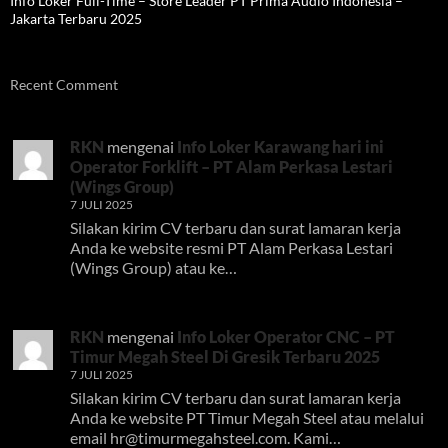
Info Loker Full-Time – Store Leader PT Prima Audio Indonesia –
Jakarta Terbaru 2025
Recent Comment
RKN
mengenai
Info Loker Karawang hari ini
Operator Forklift – PT Alam Perkasa Lestari
(Wings Group)
7 JULI 2025
Silakan kirim CV terbaru dan surat lamaran kerja
Anda ke website resmi PT Alam Perkasa Lestari
(Wings Group) atau ke…
RKN
mengenai
Info Loker Operator CNC – PT
Timur Megah Steel Di Gresik Terbaru 2025
7 JULI 2025
Silakan kirim CV terbaru dan surat lamaran kerja
Anda ke website PT Timur Megah Steel atau melalui
email
hr@timurmegahsteel.com
. Kami…