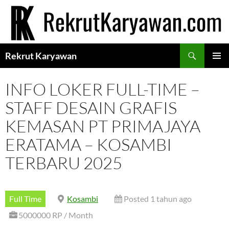
Langsung
ke
isi
Cari
Rekrut Karyawan
MENU
UTAMA
INFO LOKER FULL-TIME –
STAFF DESAIN GRAFIS
KEMASAN PT PRIMAJAYA
ERATAMA – KOSAMBI
TERBARU 2025
Full Time
Kosambi
Posted 1 tahun ago
5000000 RP / Month