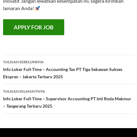
inovatif. Jangan lewatkan kesempatan ini, segera kirimkan
lamaran Anda!
Navigasi
TULISAN SEBELUMNYA
Tulisan
Info Loker Full-Time – Accounting Tax PT Tiga Sekawan Sukses
Ekspres – Jakarta Terbaru 2025
TULISAN SELANJUTNYA
Info Loker Full-Time – Supervisor Accounting PT Inti Roda Makmur
– Tangerang Terbaru 2025