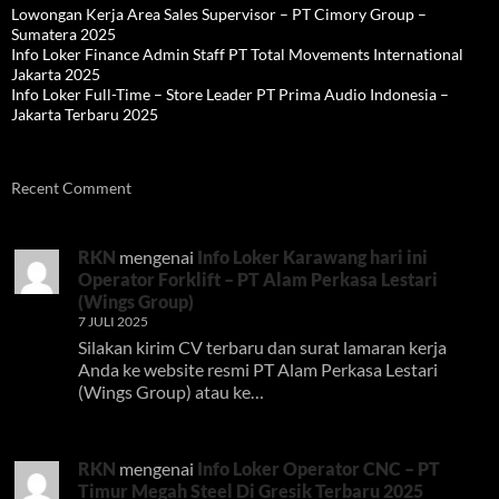
Lowongan Kerja Area Sales Supervisor – PT Cimory Group –
Sumatera 2025
Info Loker Finance Admin Staff PT Total Movements International
Jakarta 2025
Info Loker Full-Time – Store Leader PT Prima Audio Indonesia –
Jakarta Terbaru 2025
Recent Comment
RKN
mengenai
Info Loker Karawang hari ini
Operator Forklift – PT Alam Perkasa Lestari
(Wings Group)
7 JULI 2025
Silakan kirim CV terbaru dan surat lamaran kerja
Anda ke website resmi PT Alam Perkasa Lestari
(Wings Group) atau ke…
RKN
mengenai
Info Loker Operator CNC – PT
Timur Megah Steel Di Gresik Terbaru 2025