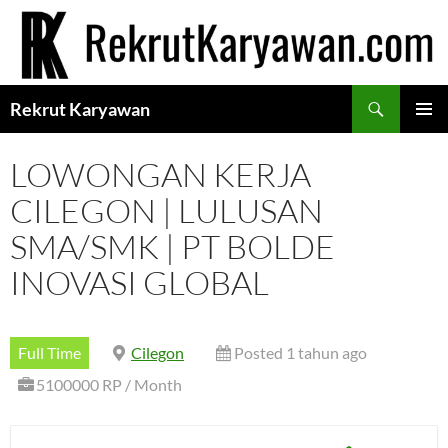
Langsung
ke
isi
Cari
Rekrut Karyawan
MENU
UTAMA
LOWONGAN KERJA
CILEGON | LULUSAN
SMA/SMK | PT BOLDE
INOVASI GLOBAL
Full Time
Cilegon
Posted 1 tahun ago
5100000 RP / Month