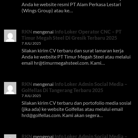
Anda ke website resmi PT Alam Perkasa Lestari
(Wings Group) atau ke…
RKN
mengenai
Info Loker Operator CNC – PT
Timur Megah Steel Di Gresik Terbaru 2025
7 JULI 2025
Silakan kirim CV terbaru dan surat lamaran kerja
Anda ke website PT Timur Megah Steel atau melalui
email
hr@timurmegahsteel.com
. Kami…
RKN
mengenai
Info Loker Admin Social Media –
Golfellas Di Tangerang Terbaru 2025
7 JULI 2025
Silakan kirim CV terbaru dan portofolio media sosial
(jika ada) ke website Golfellas atau melalui email
hrd@golfellas.com
. Kami akan segera…
RKN
mengenai
Info Loker Admin Social Media –