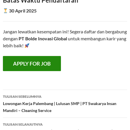
Batas Waktu Pendaftaran
30 April 2025
Jangan lewatkan kesempatan ini! Segera daftar dan bergabung
dengan
PT Bolde Inovasi Global
untuk membangun karir yang
lebih baik!
Navigasi
TULISAN SEBELUMNYA
Tulisan
Lowongan Kerja Palembang | Lulusan SMP | PT Swakarya Insan
Mandiri – Cleaning Service
TULISAN SELANJUTNYA