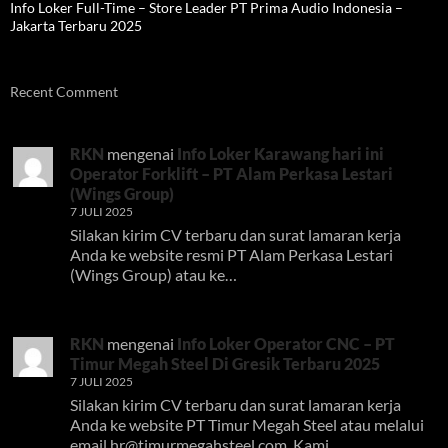
Info Loker Full-Time – Store Leader PT Prima Audio Indonesia –
Jakarta Terbaru 2025
Recent Comment
RKN
mengenai
Info Loker Karawang hari ini
Operator Forklift – PT Alam Perkasa Lestari
(Wings Group)
7 JULI 2025
Silakan kirim CV terbaru dan surat lamaran kerja
Anda ke website resmi PT Alam Perkasa Lestari
(Wings Group) atau ke…
RKN
mengenai
Info Loker Operator CNC – PT
Timur Megah Steel Di Gresik Terbaru 2025
7 JULI 2025
Silakan kirim CV terbaru dan surat lamaran kerja
Anda ke website PT Timur Megah Steel atau melalui
email
hr@timurmegahsteel.com
. Kami…