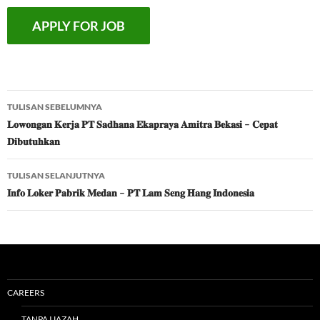
Navigasi
TULISAN SEBELUMNYA
Tulisan
𝐋𝐨𝐰𝐨𝐧𝐠𝐚𝐧 𝐊𝐞𝐫𝐣𝐚 𝐏𝐓 𝐒𝐚𝐝𝐡𝐚𝐧𝐚 𝐄𝐤𝐚𝐩𝐫𝐚𝐲𝐚 𝐀𝐦𝐢𝐭𝐫𝐚 𝐁𝐞𝐤𝐚𝐬𝐢 – 𝐂𝐞𝐩𝐚𝐭
𝐃𝐢𝐛𝐮𝐭𝐮𝐡𝐤𝐚𝐧
TULISAN SELANJUTNYA
𝐈𝐧𝐟𝐨 𝐋𝐨𝐤𝐞𝐫 𝐏𝐚𝐛𝐫𝐢𝐤 𝐌𝐞𝐝𝐚𝐧 – 𝐏𝐓 𝐋𝐚𝐦 𝐒𝐞𝐧𝐠 𝐇𝐚𝐧𝐠 𝐈𝐧𝐝𝐨𝐧𝐞𝐬𝐢𝐚
CAREERS
TANPA IJAZAH