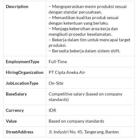
Description
– Mengoperasikan mesin produksi sesuai
dengan standar perusahaan.
– Memastikan kualitas produk sesuai
dengan ketentuan yang berlaku.
– Menjaga kebersihan area kerja dan
mengikuti prosedur keselamatan.
– Bekerja dalam tim untuk mencapai target
produksi.
– Bersedia bekerja dalam sistem shift.
EmploymentType
Full-Time
HiringOrganization
PT Cipta Aneka Air
JobLocationType
On-Site
BaseSalary
Competitive salary (based on company
standards)
Currency
IDR
Value
Based on company standards
StreetAddress
Jl. Industri No. 45, Tangerang, Banten