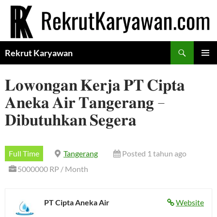
Langsung
ke
isi
Cari
Rekrut Karyawan
MENU
UTAMA
𝐋𝐨𝐰𝐨𝐧𝐠𝐚𝐧 𝐊𝐞𝐫𝐣𝐚 𝐏𝐓 𝐂𝐢𝐩𝐭𝐚
𝐀𝐧𝐞𝐤𝐚 𝐀𝐢𝐫 𝐓𝐚𝐧𝐠𝐞𝐫𝐚𝐧𝐠 –
𝐃𝐢𝐛𝐮𝐭𝐮𝐡𝐤𝐚𝐧 𝐒𝐞𝐠𝐞𝐫𝐚
Full Time
Tangerang
Posted 1 tahun ago
5000000 RP / Month
PT Cipta Aneka Air
Website