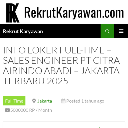
Langsung
ke
isi
Cari
Rekrut Karyawan
MENU
UTAMA
INFO LOKER FULL-TIME –
SALES ENGINEER PT CITRA
AIRINDO ABADI – JAKARTA
TERBARU 2025
Full Time
Jakarta
Posted 1 tahun ago
5000000 RP / Month