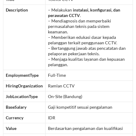
Description
– Melakukan
instalasi, konfigurasi, dan
perawatan CCTV
.
– Mendiagnosis dan memperbaiki
permasalahan teknis pada sistem
keamanan.
– Memberikan edukasi dasar kepada
pelanggan terkait penggunaan CCTV.
– Bertanggung jawab atas pencatatan dan
pelaporan pekerjaan teknis.
– Menjaga kualitas layanan dan kepuasan
pelanggan.
EmploymentType
Full-Time
HiringOrganization
Ramlan CCTV
JobLocationType
On-Site (Bandung)
BaseSalary
Gaji kompetitif sesuai pengalaman
Currency
IDR
Value
Berdasarkan pengalaman dan kualifikasi