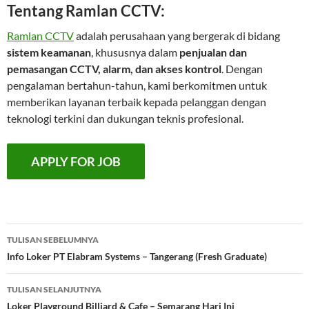
Tentang Ramlan CCTV:
Ramlan CCTV
adalah perusahaan yang bergerak di bidang
sistem keamanan
, khususnya dalam
penjualan dan
pemasangan CCTV, alarm, dan akses kontrol
. Dengan
pengalaman bertahun-tahun, kami berkomitmen untuk
memberikan layanan terbaik kepada pelanggan dengan
teknologi terkini dan dukungan teknis profesional.
Navigasi
TULISAN SEBELUMNYA
Tulisan
Info Loker PT Elabram Systems – Tangerang (Fresh Graduate)
TULISAN SELANJUTNYA
Loker Playground Billiard & Cafe – Semarang Hari Ini