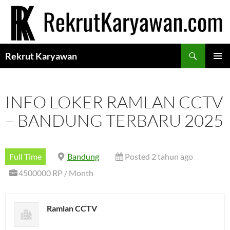
Langsung
ke
isi
Cari
Rekrut Karyawan
MENU
UTAMA
INFO LOKER RAMLAN CCTV
– BANDUNG TERBARU 2025
Full Time
Bandung
Posted 2 tahun ago
4500000 RP / Month
Ramlan CCTV