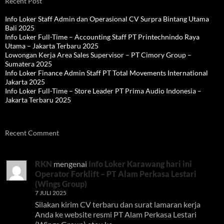
Recent Post
Info Loker Staff Admin dan Operasional CV Surpra Bintang Utama
Bali 2025
Info Loker Full-Time – Accounting Staff PT Printechnindo Raya
Utama – Jakarta Terbaru 2025
Lowongan Kerja Area Sales Supervisor – PT Cimory Group –
Sumatera 2025
Info Loker Finance Admin Staff PT Total Movements International
Jakarta 2025
Info Loker Full-Time – Store Leader PT Prima Audio Indonesia –
Jakarta Terbaru 2025
Recent Comment
RKN
mengenai
Info Loker Karawang hari ini
Operator Forklift – PT Alam Perkasa Lestari
(Wings Group)
7 JULI 2025
Silakan kirim CV terbaru dan surat lamaran kerja
Anda ke website resmi PT Alam Perkasa Lestari