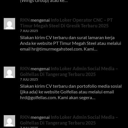
(Wings Group) atau ke…
RKN
mengenai
Info Loker Operator CNC – PT
Timur Megah Steel Di Gresik Terbaru 2025
7 JULI 2025
Silakan kirim CV terbaru dan surat lamaran kerja
Anda ke website PT Timur Megah Steel atau melalui
email
hr@timurmegahsteel.com
. Kami…
RKN
mengenai
Info Loker Admin Social Media –
Golfellas Di Tangerang Terbaru 2025
7 JULI 2025
Silakan kirim CV terbaru dan portofolio media sosial
(jika ada) ke website Golfellas atau melalui email
hrd@golfellas.com
. Kami akan segera…
RKN
mengenai
Info Loker Admin Social Media –
Golfellas Di Tangerang Terbaru 2025
7 JULI 2025