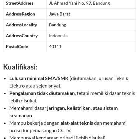
StreetAddress
Jl. Ahmad Yani No. 99, Bandung
AddressRegion
Jawa Barat
AddressLocality
Bandung
AddressCountry
Indonesia
PostalCode
40111
Kualifikasi:
Lulusan minimal SMA/SMK
(diutamakan jurusan Teknik
Elektro atau sejenisnya).
Pengalaman tidak diutamakan
, tetapi memiliki dasar teknis
lebih disukai.
Memahami dasar
jaringan, kelistrikan, atau sistem
keamanan
.
Mampu bekerja dengan
alat-alat teknis
dan memahami
prosedur pemasangan CCTV.
Mempunyai kendaraan pribadi (lebih disukai).