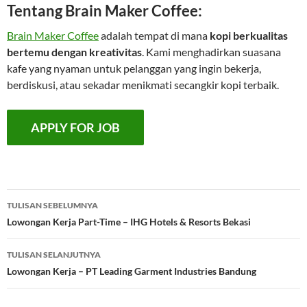
Tentang Brain Maker Coffee:
Brain Maker Coffee
adalah tempat di mana
kopi berkualitas
bertemu dengan kreativitas
. Kami menghadirkan suasana
kafe yang nyaman untuk pelanggan yang ingin bekerja,
berdiskusi, atau sekadar menikmati secangkir kopi terbaik.
Navigasi
TULISAN SEBELUMNYA
Tulisan
Lowongan Kerja Part-Time – IHG Hotels & Resorts Bekasi
TULISAN SELANJUTNYA
Lowongan Kerja – PT Leading Garment Industries Bandung