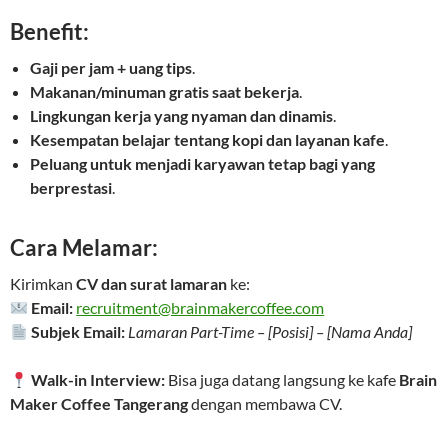
Benefit:
Gaji per jam + uang tips
.
Makanan/minuman gratis saat bekerja
.
Lingkungan kerja yang nyaman dan dinamis
.
Kesempatan belajar tentang kopi dan layanan kafe
.
Peluang untuk menjadi karyawan tetap bagi yang
berprestasi
.
Cara Melamar:
Kirimkan
CV dan surat lamaran
ke:
Email:
recruitment@brainmakercoffee.com
Subjek Email:
Lamaran Part-Time – [Posisi] – [Nama Anda]
Walk-in Interview:
Bisa juga datang langsung ke kafe
Brain
Maker Coffee Tangerang
dengan membawa CV.