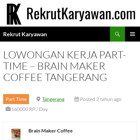
Langsung
ke
isi
Cari
Rekrut Karyawan
MENU
UTAMA
LOWONGAN KERJA PART-
TIME – BRAIN MAKER
COFFEE TANGERANG
Part Time
Tangerang
Posted 2 tahun ago
160000 RP / Day
Brain Maker Coffee