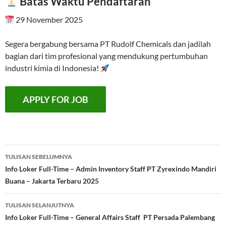
Batas Waktu Pendaftaran
29 November 2025
Segera bergabung bersama PT Rudolf Chemicals dan jadilah
bagian dari tim profesional yang mendukung pertumbuhan
industri kimia di Indonesia!
Navigasi
TULISAN SEBELUMNYA
Tulisan
Info Loker Full-Time – Admin Inventory Staff PT Zyrexindo Mandiri
Buana – Jakarta Terbaru 2025
TULISAN SELANJUTNYA
Info Loker Full-Time – General Affairs Staff PT Persada Palembang