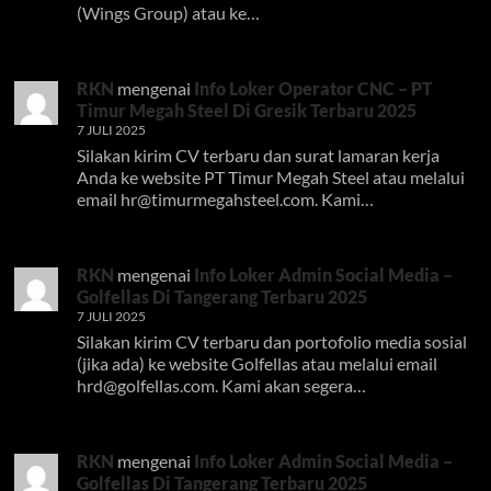
(Wings Group) atau ke…
RKN
mengenai
Info Loker Operator CNC – PT
Timur Megah Steel Di Gresik Terbaru 2025
7 JULI 2025
Silakan kirim CV terbaru dan surat lamaran kerja
Anda ke website PT Timur Megah Steel atau melalui
email
hr@timurmegahsteel.com
. Kami…
RKN
mengenai
Info Loker Admin Social Media –
Golfellas Di Tangerang Terbaru 2025
7 JULI 2025
Silakan kirim CV terbaru dan portofolio media sosial
(jika ada) ke website Golfellas atau melalui email
hrd@golfellas.com
. Kami akan segera…
RKN
mengenai
Info Loker Admin Social Media –
Golfellas Di Tangerang Terbaru 2025