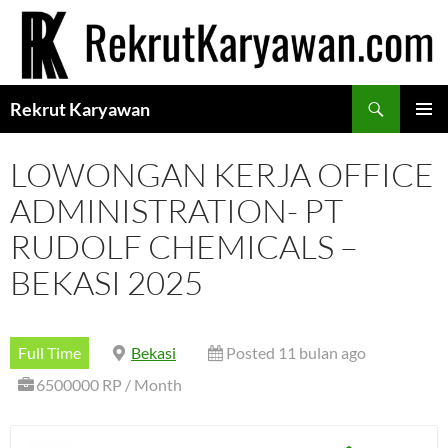
Langsung
ke
isi
Cari
Rekrut Karyawan
MENU
UTAMA
LOWONGAN KERJA OFFICE
ADMINISTRATION- PT
RUDOLF CHEMICALS –
BEKASI 2025
Full Time
Bekasi
Posted 11 bulan ago
6500000 RP / Month