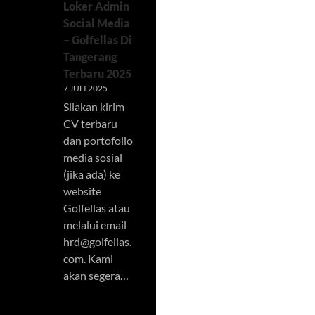
Loker Admin
Social Media
– Golfellas Di
Tangerang
Terbaru 2025
7 JULI 2025
Silakan kirim
CV terbaru
dan portofolio
media sosial
(jika ada) ke
website
Golfellas atau
melalui email
hrd@golfellas.
com
. Kami
akan segera…