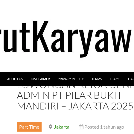
ABOUT US
DISCLAIMER
PRIVACY POLICY
TERMS
TEAMS
CA
LOWONGAN KERJA GEN
ADMIN PT PILAR BUKIT
MANDIRI – JAKARTA 2025
Part Time
Jakarta
Posted 1 tahun ago