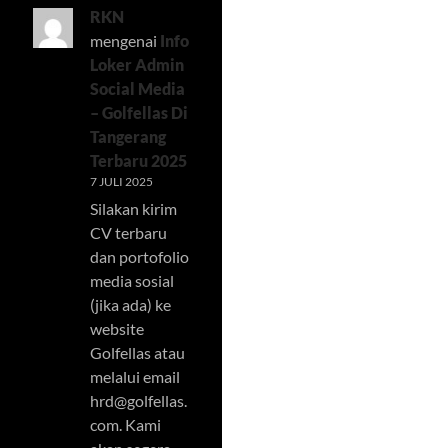
RKN
mengenai
Info
Loker Admin
Social Media
– Golfellas Di
Tangerang
Terbaru 2025
7 JULI 2025
Silakan kirim
CV terbaru
dan portofolio
media sosial
(jika ada) ke
website
Golfellas atau
melalui email
hrd@golfellas.
com
. Kami