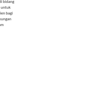
di bidang
 untuk
ien bagi
gkungan
lam