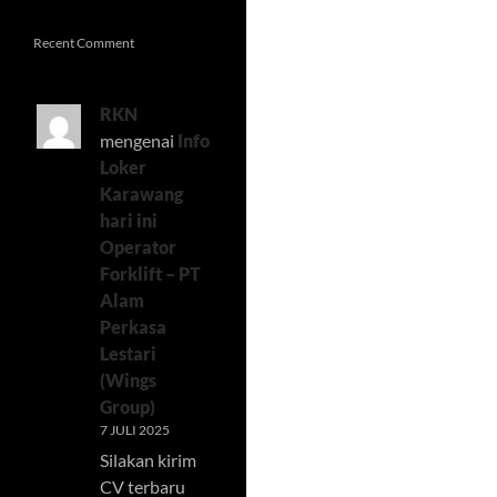
Recent Comment
RKN
mengenai
Info
Loker
Karawang
hari ini
Operator
Forklift – PT
Alam
Perkasa
Lestari
(Wings
Group)
7 JULI 2025
Silakan kirim
CV terbaru