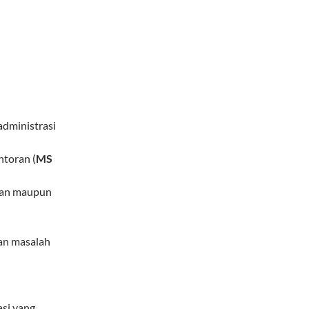
administrasi
toran (
MS
isan maupun
an masalah
si yang