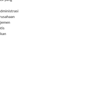
dministrasi
erusahaan
ajemen
tis
ikan