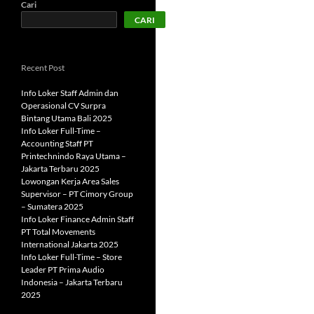
Cari
CARI
Recent Post
Info Loker Staff Admin dan
Operasional CV Surpra
Bintang Utama Bali 2025
Info Loker Full-Time –
Accounting Staff PT
Printechnindo Raya Utama –
Jakarta Terbaru 2025
Lowongan Kerja Area Sales
Supervisor – PT Cimory Group
– Sumatera 2025
Info Loker Finance Admin Staff
PT Total Movements
International Jakarta 2025
Info Loker Full-Time – Store
Leader PT Prima Audio
Indonesia – Jakarta Terbaru
2025