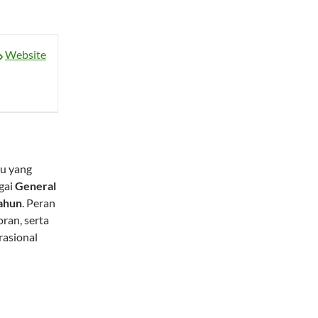
Website
du yang
gai
General
tahun
. Peran
ran, serta
rasional