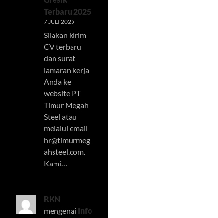
Terbaru 2025
7 JULI 2025
Silakan kirim
CV terbaru
dan surat
lamaran kerja
Anda ke
website PT
Timur Megah
Steel atau
melalui email
hr@timurmeg
ahsteel.com
.
Kami…
RKN
mengenai
Info