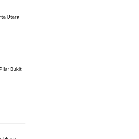
rta Utara
Pilar Bukit
 Jakarta