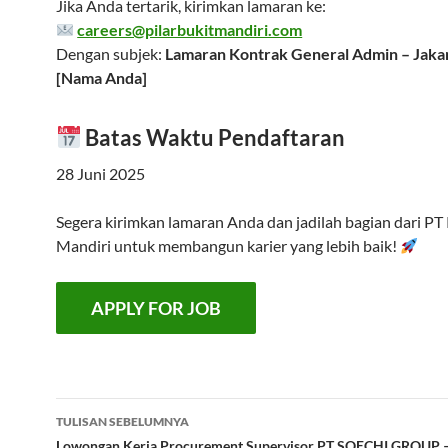
Jika Anda tertarik, kirimkan lamaran ke:
careers@pilarbukitmandiri.com
Dengan subjek:
Lamaran Kontrak General Admin – Jaka
[Nama Anda]
Batas Waktu Pendaftaran
28 Juni 2025
Segera kirimkan lamaran Anda dan jadilah bagian dari PT 
Mandiri untuk membangun karier yang lebih baik!
Navigasi
TULISAN SEBELUMNYA
Lowongan Kerja Procurement Supervisor PT SOECHI GROUP –