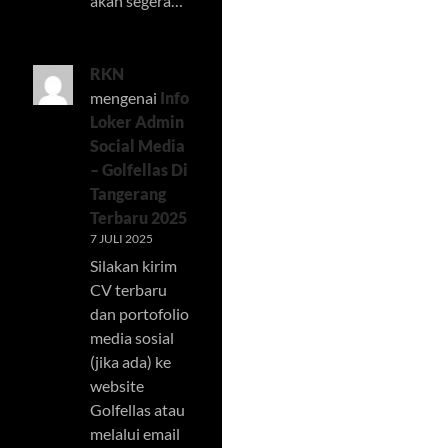
akan segera…
RKN
mengenai
Info
Loker Admin
Social Media
– Golfellas Di
Tangerang
Terbaru 2025
7 JULI 2025
Silakan kirim
CV terbaru
dan portofolio
media sosial
(jika ada) ke
website
Golfellas atau
melalui email