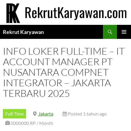
Langsung
ke
isi
Cari
Rekrut Karyawan
MENU
UTAMA
INFO LOKER FULL-TIME – IT
ACCOUNT MANAGER PT
NUSANTARA COMPNET
INTEGRATOR – JAKARTA
TERBARU 2025
Full Time
Jakarta
Posted 1 tahun ago
5000000 RP / Month