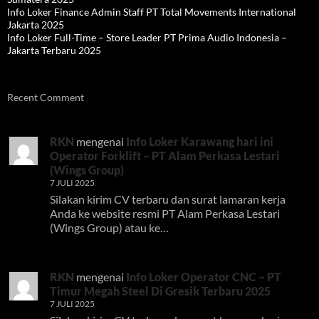
Info Loker Finance Admin Staff PT Total Movements International
Jakarta 2025
Info Loker Full-Time – Store Leader PT Prima Audio Indonesia –
Jakarta Terbaru 2025
Recent Comment
RKN
mengenai
Info Loker Karawang hari ini
Operator Forklift – PT Alam Perkasa Lestari
(Wings Group)
7 JULI 2025
Silakan kirim CV terbaru dan surat lamaran kerja
Anda ke website resmi PT Alam Perkasa Lestari
(Wings Group) atau ke…
RKN
mengenai
Info Loker Operator CNC – PT
Timur Megah Steel Di Gresik Terbaru 2025
7 JULI 2025