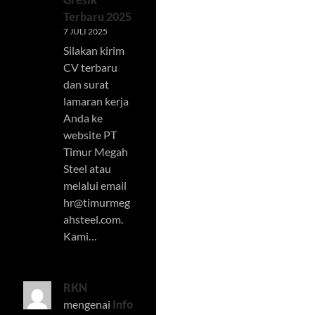
Terbaru 2025
7 JULI 2025
Silakan kirim
CV terbaru
dan surat
lamaran kerja
Anda ke
website PT
Timur Megah
Steel atau
melalui email
hr@timurmeg
ahsteel.com
.
Kami…
RKN
mengenai
Info