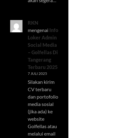
akan segera…
RKN
mengenai
Info
Loker Admin
Social Media
– Golfellas Di
Tangerang
Terbaru 2025
7 JULI 2025
Silakan kirim
CV terbaru
dan portofolio
media sosial
(jika ada) ke
website
Golfellas atau
melalui email