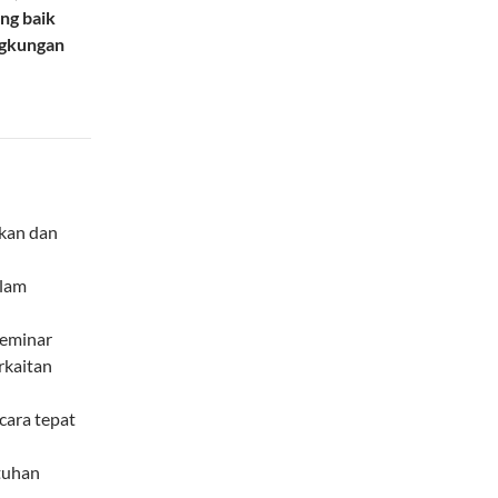
ang baik
ngkungan
ikan dan
alam
seminar
rkaitan
cara tepat
tuhan