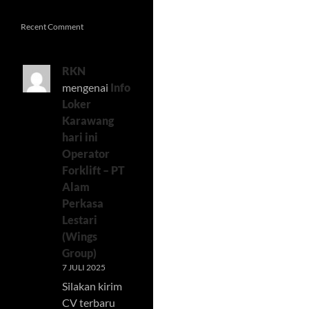
Recent Comment
RKN
mengenai
Info
Loker
Karawang
hari ini
Operator
Forklift – PT
Alam
Perkasa
Lestari
(Wings
Group)
7 JULI 2025
Silakan kirim
CV terbaru