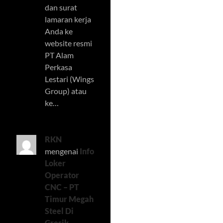
dan surat
lamaran kerja
Anda ke
website resmi
PT Alam
Perkasa
Lestari (Wings
Group) atau
ke…
RKN
mengenai
Info
Loker
Operator
CNC – PT
Timur Megah
Steel Di
Gresik