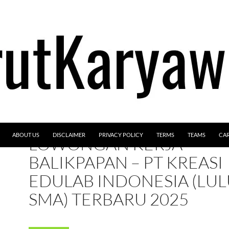
ABOUT US
DISCLAIMER
PRIVACY POLICY
TERMS
TEAMS
CA
LOWONGAN KERJA
BALIKPAPAN – PT KREASI
EDULAB INDONESIA (LU
SMA) TERBARU 2025