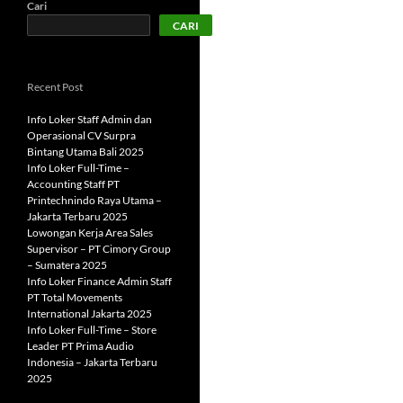
Cari
CARI
Recent Post
Info Loker Staff Admin dan
Operasional CV Surpra
Bintang Utama Bali 2025
Info Loker Full-Time –
Accounting Staff PT
Printechnindo Raya Utama –
Jakarta Terbaru 2025
Lowongan Kerja Area Sales
Supervisor – PT Cimory Group
– Sumatera 2025
Info Loker Finance Admin Staff
PT Total Movements
International Jakarta 2025
Info Loker Full-Time – Store
Leader PT Prima Audio
Indonesia – Jakarta Terbaru
2025