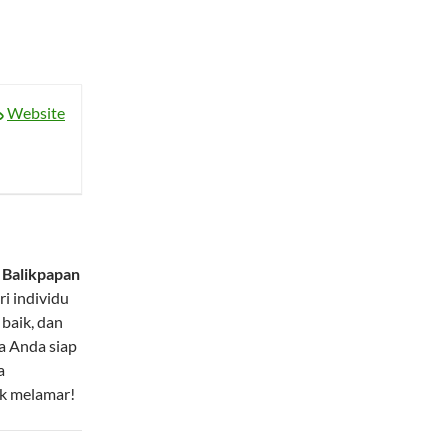
Website
i
Balikpapan
i individu
baik, dan
ka Anda siap
a
k melamar!