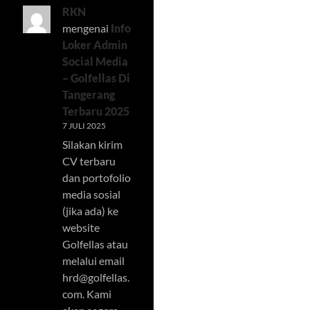
RKN
mengenai
Info
Loker Admin
Social Media
– Golfellas Di
Tangerang
Terbaru 2025
7 JULI 2025
Silakan kirim
CV terbaru
dan portofolio
media sosial
(jika ada) ke
website
Golfellas atau
melalui email
hrd@golfellas.
com
. Kami