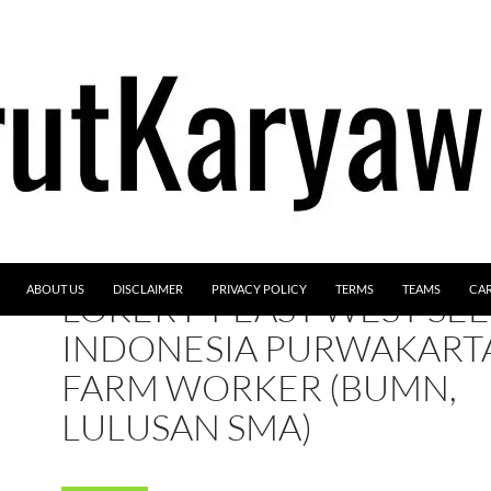
ABOUT US
DISCLAIMER
PRIVACY POLICY
TERMS
TEAMS
CA
LOKER PT EAST WEST SE
INDONESIA PURWAKARTA
FARM WORKER (BUMN,
LULUSAN SMA)