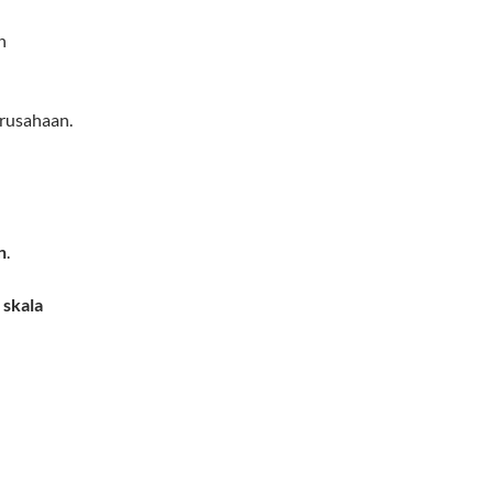
n
erusahaan.
n
.
 skala