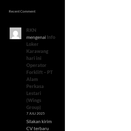
Recent Comment
RKN
mengenai
Info
Loker
Karawang
hari ini
Operator
Forklift – PT
Alam
Perkasa
Lestari
(Wings
Group)
7 JULI 2025
Silakan kirim
CV terbaru