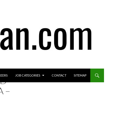
REERS
JOB CATEGORIES
CONTACT
SITEMAP
ED
 –