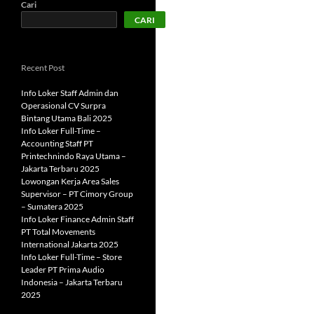
Cari
CARI
Recent Post
Info Loker Staff Admin dan
Operasional CV Surpra
Bintang Utama Bali 2025
Info Loker Full-Time –
Accounting Staff PT
Printechnindo Raya Utama –
Jakarta Terbaru 2025
Lowongan Kerja Area Sales
Supervisor – PT Cimory Group
– Sumatera 2025
Info Loker Finance Admin Staff
PT Total Movements
International Jakarta 2025
Info Loker Full-Time – Store
Leader PT Prima Audio
Indonesia – Jakarta Terbaru
2025