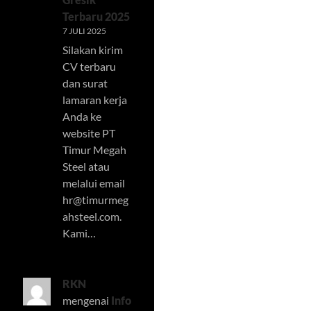
Terbaru 2025
7 JULI 2025
Silakan kirim
CV terbaru
dan surat
lamaran kerja
Anda ke
website PT
Timur Megah
Steel atau
melalui email
hr@timurmeg
ahsteel.com
.
Kami…
RKN
mengenai
Info