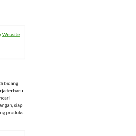
Website
di bidang
rja terbaru
ncari
angan, siap
ung produksi