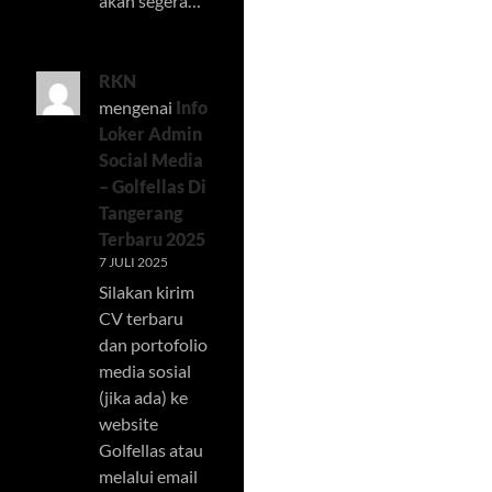
akan segera…
RKN
mengenai
Info
Loker Admin
Social Media
– Golfellas Di
Tangerang
Terbaru 2025
7 JULI 2025
Silakan kirim
CV terbaru
dan portofolio
media sosial
(jika ada) ke
website
Golfellas atau
melalui email