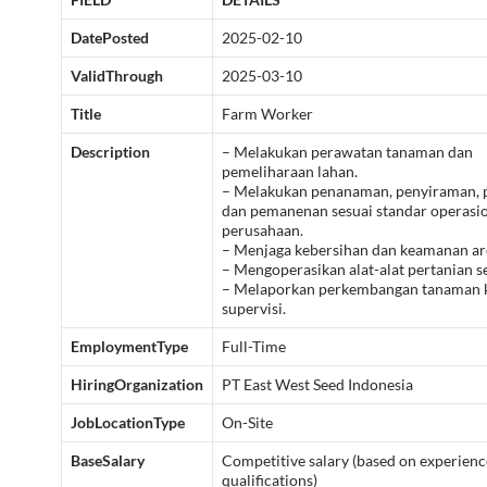
DatePosted
2025-02-10
ValidThrough
2025-03-10
Title
Farm Worker
Description
– Melakukan perawatan tanaman dan
pemeliharaan lahan.
– Melakukan penanaman, penyiraman,
dan pemanenan sesuai standar operasi
perusahaan.
– Menjaga kebersihan dan keamanan are
– Mengoperasikan alat-alat pertanian s
– Melaporkan perkembangan tanaman 
supervisi.
EmploymentType
Full-Time
HiringOrganization
PT East West Seed Indonesia
JobLocationType
On-Site
BaseSalary
Competitive salary (based on experienc
qualifications)