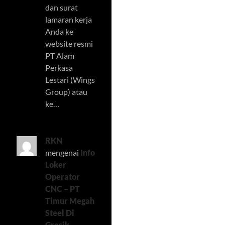
dan surat
lamaran kerja
Anda ke
website resmi
PT Alam
Perkasa
Lestari (Wings
Group) atau
ke…
RKN
mengenai
Info
Loker
Operator
CNC – PT
Timur Megah
Steel Di
Gresik