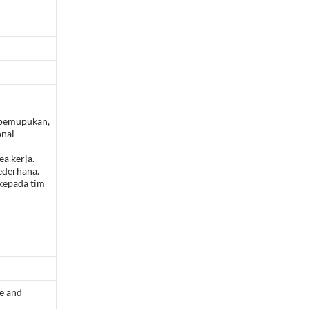
 pemupukan,
onal
a kerja.
ederhana.
kepada tim
e and