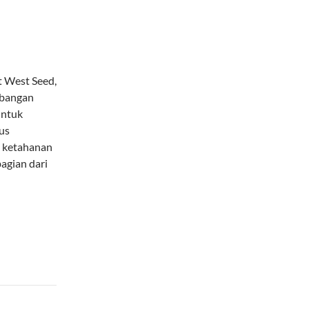
t West Seed,
mbangan
untuk
us
 ketahanan
agian dari