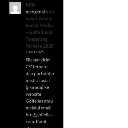
RKN
mengenai
Info
Loker Admin
Social Media
– Golfellas Di
Tangerang
Terbaru 2025
7 JULI 2025
Silakan kirim
CV terbaru
dan portofolio
media sosial
(jika ada) ke
website
Golfellas atau
melalui email
hrd@golfellas.
com
. Kami