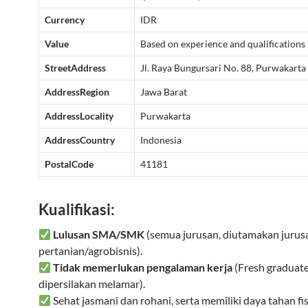
Currency
IDR
Value
Based on experience and qualifications
StreetAddress
Jl. Raya Bungursari No. 88, Purwakarta
AddressRegion
Jawa Barat
AddressLocality
Purwakarta
AddressCountry
Indonesia
PostalCode
41181
Kualifikasi:
Lulusan SMA/SMK
(semua jurusan, diutamakan jurus
pertanian/agrobisnis).
Tidak memerlukan pengalaman kerja
(Fresh graduat
dipersilakan melamar).
Sehat jasmani dan rohani, serta memiliki daya tahan fi