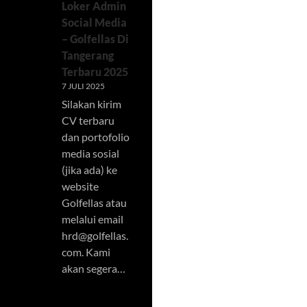
Loker Admin
Social Media
– Golfellas Di
Tangerang
Terbaru 2025
7 JULI 2025
Silakan kirim
CV terbaru
dan portofolio
media sosial
(jika ada) ke
website
Golfellas atau
melalui email
hrd@golfellas.
com
. Kami
akan segera…