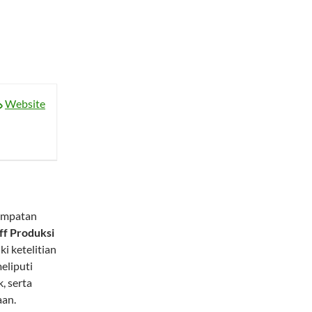
Website
empatan
ff Produksi
i ketelitian
eliputi
, serta
aan.