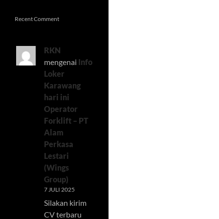
Recent Comment
RKN
mengenai
Info
Loker
Karawang
hari ini
Operator
Forklift – PT
Alam
Perkasa
Lestari
(Wings
Group)
7 JULI 2025
Silakan kirim
CV terbaru