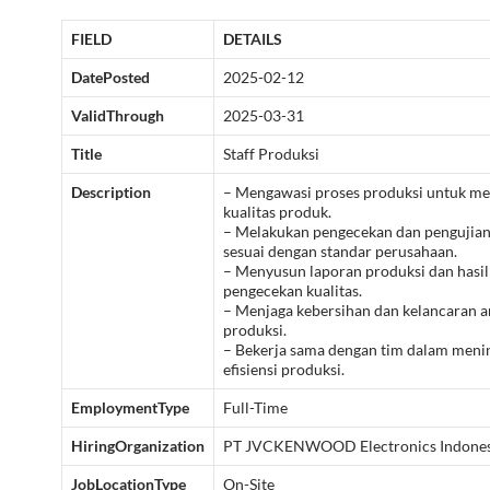
FIELD
DETAILS
DatePosted
2025-02-12
ValidThrough
2025-03-31
Title
Staff Produksi
Description
– Mengawasi proses produksi untuk m
kualitas produk.
– Melakukan pengecekan dan pengujia
sesuai dengan standar perusahaan.
– Menyusun laporan produksi dan hasil
pengecekan kualitas.
– Menjaga kebersihan dan kelancaran a
produksi.
– Bekerja sama dengan tim dalam meni
efisiensi produksi.
EmploymentType
Full-Time
HiringOrganization
PT JVCKENWOOD Electronics Indones
JobLocationType
On-Site