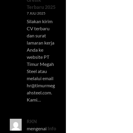
Terbaru 2025
7 JULI 2025
Silakan kirim
CV terbaru
dan surat
lamaran kerja
Anda ke
website PT
Timur Megah
Steel atau
melalui email
hr@timurmeg
ahsteel.com
.
Kami…
RKN
mengenai
Info