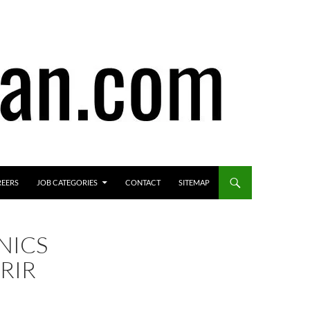
REERS
JOB CATEGORIES
CONTACT
SITEMAP
NICS
RIR