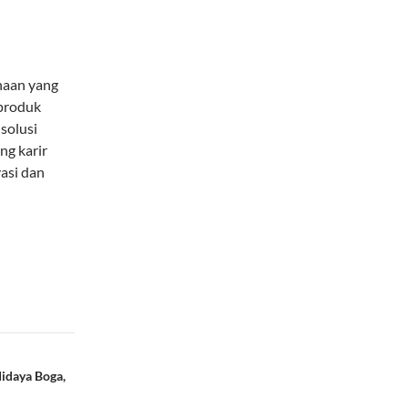
s
haan yang
 produk
solusi
ng karir
asi dan
idaya Boga,