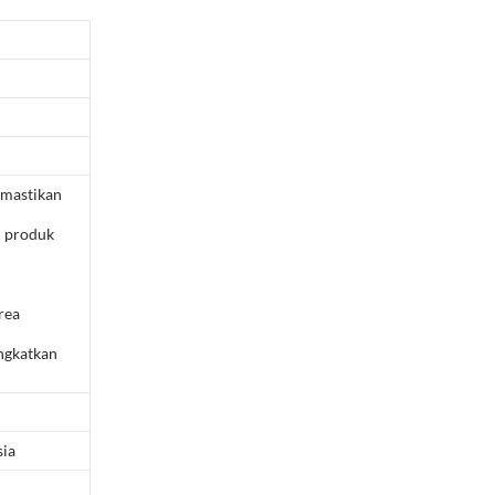
emastikan
n produk
rea
ngkatkan
ia