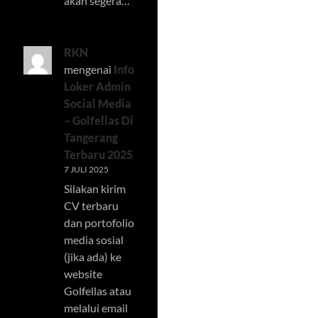
akan segera…
RKN
mengenai
Info
Loker Admin
Social Media
– Golfellas Di
Tangerang
Terbaru 2025
7 JULI 2025
Silakan kirim
CV terbaru
dan portofolio
media sosial
(jika ada) ke
website
Golfellas atau
melalui email