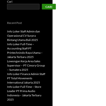
Cari
CARI
Recent Post
Info Loker Staff Admin dan
Operasional CV Surpra
Bintang Utama Bali 2025
Info Loker Full-Time –
Accounting Staff PT
Printechnindo Raya Utama –
Jakarta Terbaru 2025
Lowongan Kerja Area Sales
Supervisor – PT Cimory Group
– Sumatera 2025
Info Loker Finance Admin Staff
PT Total Movements
International Jakarta 2025
Info Loker Full-Time – Store
Leader PT Prima Audio
Indonesia – Jakarta Terbaru
2025