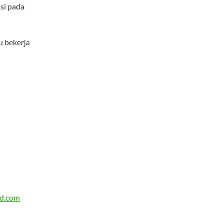
si pada
 bekerja
od.com