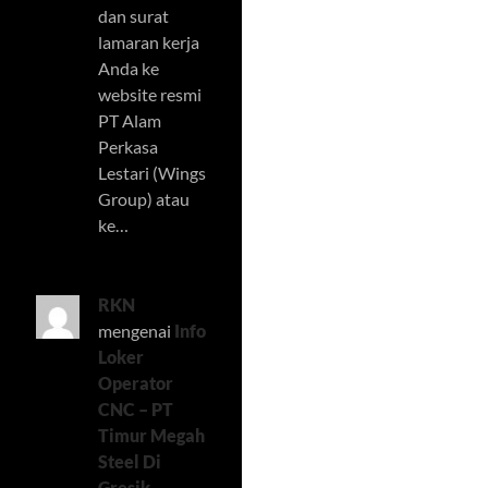
dan surat
lamaran kerja
Anda ke
website resmi
PT Alam
Perkasa
Lestari (Wings
Group) atau
ke…
RKN
mengenai
Info
Loker
Operator
CNC – PT
Timur Megah
Steel Di
Gresik