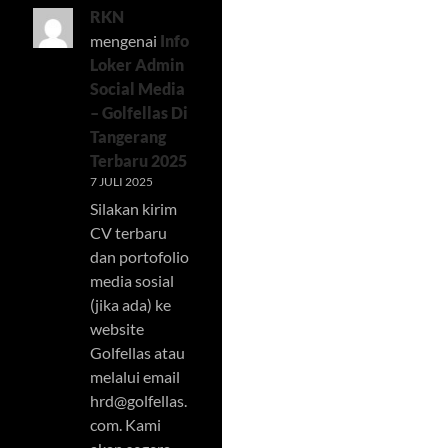
RKN
mengenai
Info
Loker Admin
Social Media
– Golfellas Di
Tangerang
Terbaru 2025
7 JULI 2025
Silakan kirim
CV terbaru
dan portofolio
media sosial
(jika ada) ke
website
Golfellas atau
melalui email
hrd@golfellas.
com
. Kami