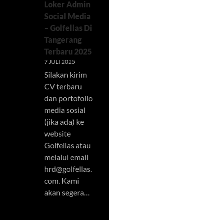
Loker Admin
Social Media
– Golfellas Di
Tangerang
Terbaru 2025
7 JULI 2025
Silakan kirim
CV terbaru
dan portofolio
media sosial
(jika ada) ke
website
Golfellas atau
melalui email
hrd@golfellas.
com
. Kami
akan segera…