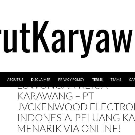
ABOUT US
DISCLAIMER
PRIVACY POLICY
TERMS
TEAMS
CA
LOWONGAN KERJA
KARAWANG – PT
JVCKENWOOD ELECTRO
INDONESIA, PELUANG KA
MENARIK VIA ONLINE!