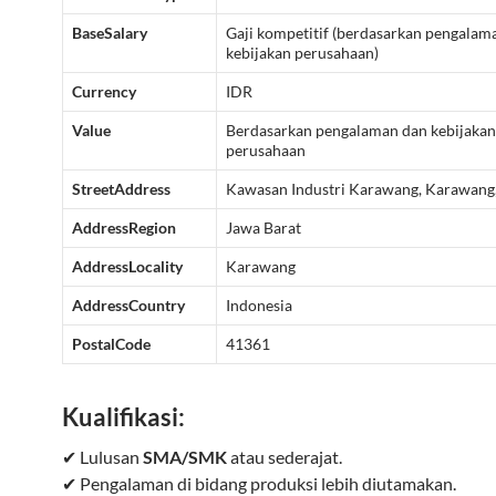
BaseSalary
Gaji kompetitif (berdasarkan pengalam
kebijakan perusahaan)
Currency
IDR
Value
Berdasarkan pengalaman dan kebijakan
perusahaan
StreetAddress
Kawasan Industri Karawang, Karawang,
AddressRegion
Jawa Barat
AddressLocality
Karawang
AddressCountry
Indonesia
PostalCode
41361
Kualifikasi:
✔ Lulusan
SMA/SMK
atau sederajat.
✔ Pengalaman di bidang produksi lebih diutamakan.