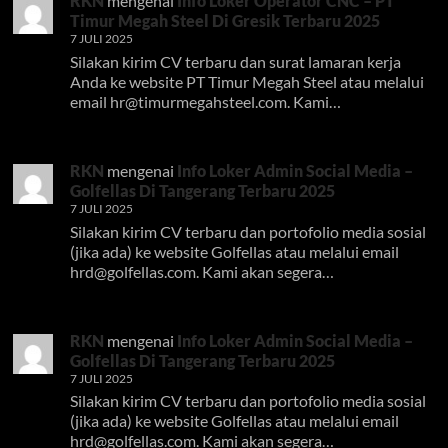
RKN
mengenai
Info Loker Operator CNC – PT
Timur Megah Steel Di Gresik Terbaru 2025
7 JULI 2025
Silakan kirim CV terbaru dan surat lamaran kerja
Anda ke website PT Timur Megah Steel atau melalui
email
hr@timurmegahsteel.com
. Kami…
RKN
mengenai
Info Loker Admin Social Media –
Golfellas Di Tangerang Terbaru 2025
7 JULI 2025
Silakan kirim CV terbaru dan portofolio media sosial
(jika ada) ke website Golfellas atau melalui email
hrd@golfellas.com
. Kami akan segera…
RKN
mengenai
Info Loker Admin Social Media –
Golfellas Di Tangerang Terbaru 2025
7 JULI 2025
Silakan kirim CV terbaru dan portofolio media sosial
(jika ada) ke website Golfellas atau melalui email
hrd@golfellas.com
. Kami akan segera…