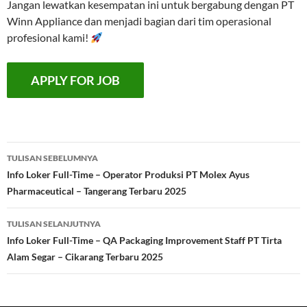
Jangan lewatkan kesempatan ini untuk bergabung dengan PT
Winn Appliance dan menjadi bagian dari tim operasional
profesional kami!
Navigasi
TULISAN SEBELUMNYA
Tulisan
Info Loker Full-Time – Operator Produksi PT Molex Ayus
Pharmaceutical – Tangerang Terbaru 2025
TULISAN SELANJUTNYA
Info Loker Full-Time – QA Packaging Improvement Staff PT Tirta
Alam Segar – Cikarang Terbaru 2025