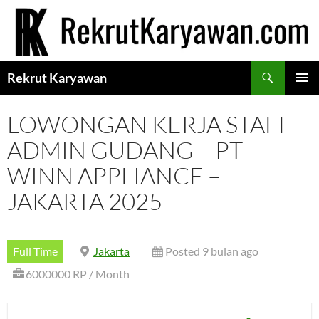
Langsung
ke
isi
Cari
Rekrut Karyawan
MENU
UTAMA
LOWONGAN KERJA STAFF
ADMIN GUDANG – PT
WINN APPLIANCE –
JAKARTA 2025
Full Time
Jakarta
Posted 9 bulan ago
6000000 RP / Month