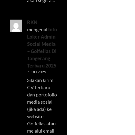
akan segera…
RKN
mengenai
Info
Loker Admin
Social Media
– Golfellas Di
Tangerang
Terbaru 2025
7 JULI 2025
Silakan kirim
CV terbaru
dan portofolio
media sosial
(jika ada) ke
website
Golfellas atau
melalui email