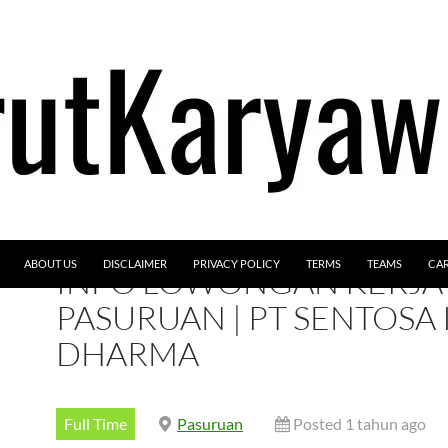
ABOUT US
DISCLAIMER
PRIVACY POLICY
TERMS
TEAMS
CA
INFO LOWONGAN KERJA
PASURUAN | PT SENTOSA 
DHARMA
Full Time
Pasuruan
Posted 1 tahun ago