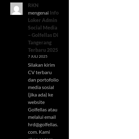
RKN
mengenai
Info
Loker Admin
Social Media
– Golfellas Di
Tangerang
Terbaru 2025
7 JULI 2025
Silakan kirim
CV terbaru
dan portofolio
media sosial
(jika ada) ke
website
Golfellas atau
melalui email
hrd@golfellas.
com
. Kami