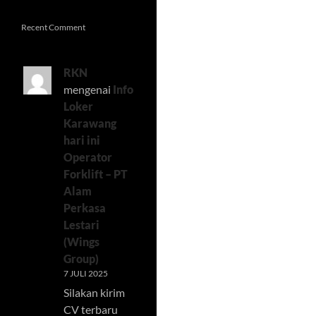
Recent Comment
RKN
mengenai
Info
Loker
Karawang
hari ini
Operator
Forklift – PT
Alam
Perkasa
Lestari
(Wings
Group)
7 JULI 2025
Silakan kirim
CV terbaru