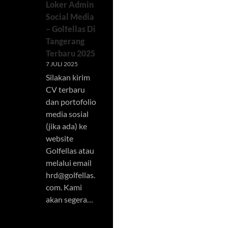
Loker Admin
Social Media
– Golfellas Di
Tangerang
Terbaru 2025
7 JULI 2025
Silakan kirim
CV terbaru
dan portofolio
media sosial
(jika ada) ke
website
Golfellas atau
melalui email
hrd@golfellas.
com
. Kami
akan segera…