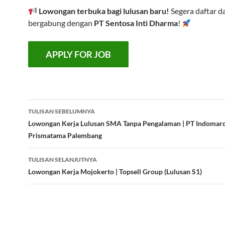
Lowongan terbuka bagi lulusan baru!
Segera daftar d
bergabung dengan
PT Sentosa Inti Dharma
!
Navigasi
TULISAN SEBELUMNYA
Tulisan
Lowongan Kerja Lulusan SMA Tanpa Pengalaman | PT Indomar
Prismatama Palembang
TULISAN SELANJUTNYA
Lowongan Kerja Mojokerto | Topsell Group (Lulusan S1)