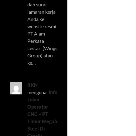
dan surat
lamaran kerja
Anda ke
website resmi
PT Alam
Perkasa
Lestari (Wings
Group) atau
ke…
RKN
mengenai
Info
Loker
Operator
CNC – PT
Timur Megah
Steel Di
Gresik