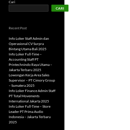
Cari
CARI
Recent Post
Info Loker Staff Admin dan
Operasional CV Surpra
Bintang Utama Bali 2025
Info Loker Full-Time –
Accounting Staff PT
Printechnindo Raya Utama –
Jakarta Terbaru 2025
Lowongan Kerja Area Sales
Supervisor – PT Cimory Group
– Sumatera 2025
Info Loker Finance Admin Staff
PT Total Movements
International Jakarta 2025
Info Loker Full-Time – Store
Leader PT Prima Audio
Indonesia – Jakarta Terbaru
2025