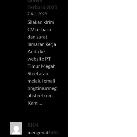
Terbaru 2025
7 JULI 2025
Silakan kirim
CV terbaru
dan surat
lamaran kerja
Anda ke
website PT
Timur Megah
Steel atau
melalui email
hr@timurmeg
ahsteel.com
.
Kami…
RKN
mengenai
Info