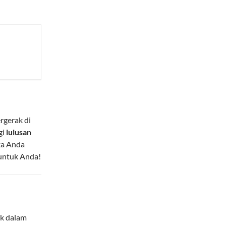
rgerak di
gi
lulusan
ka Anda
 untuk Anda!
ak dalam