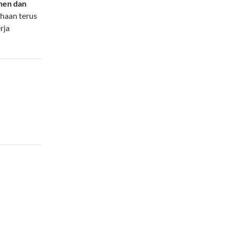
nen dan
ahaan terus
rja