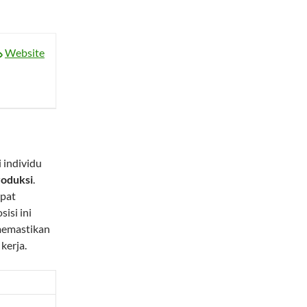
Website
 individu
roduksi
.
apat
isi ini
memastikan
kerja.