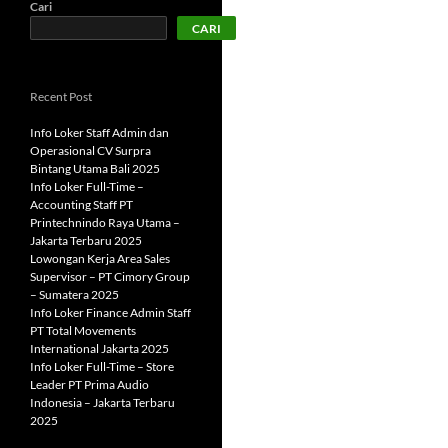
Cari
CARI
Recent Post
Info Loker Staff Admin dan
Operasional CV Surpra
Bintang Utama Bali 2025
Info Loker Full-Time –
Accounting Staff PT
Printechnindo Raya Utama –
Jakarta Terbaru 2025
Lowongan Kerja Area Sales
Supervisor – PT Cimory Group
– Sumatera 2025
Info Loker Finance Admin Staff
PT Total Movements
International Jakarta 2025
Info Loker Full-Time – Store
Leader PT Prima Audio
Indonesia – Jakarta Terbaru
2025