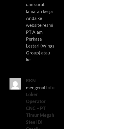
dan surat
lamaran kerja
Anda ke
website resmi
PT Alam
Perkasa
Lestari (Wings
Group) atau
ke…
RKN
mengenai
Info
Loker
Operator
CNC – PT
Timur Megah
Steel Di
Gresik