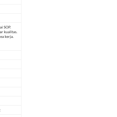
ai SOP.
 kualitas.
a kerja.
t