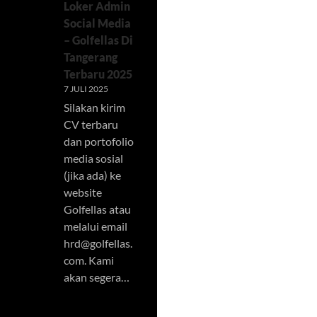
Loker Admin
Social Media
– Golfellas Di
Tangerang
Terbaru 2025
7 JULI 2025
Silakan kirim
CV terbaru
dan portofolio
media sosial
(jika ada) ke
website
Golfellas atau
melalui email
hrd@golfellas.
com
. Kami
akan segera…