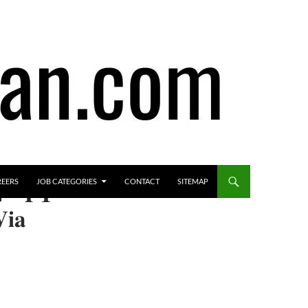
REERS
JOB CATEGORIES
CONTACT
SITEMAP
 – 𝐏𝐓
𝐢𝐚