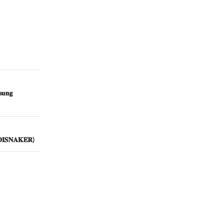
𝐮𝐧𝐠
𝐈𝐒𝐍𝐀𝐊𝐄𝐑)