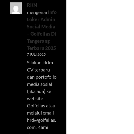
RKN
mengenai
Info
Loker Admin
Social Media
– Golfellas Di
Tangerang
Terbaru 2025
7 JULI 2025
Silakan kirim
CV terbaru
dan portofolio
media sosial
(jika ada) ke
website
Golfellas atau
melalui email
hrd@golfellas.
com
. Kami