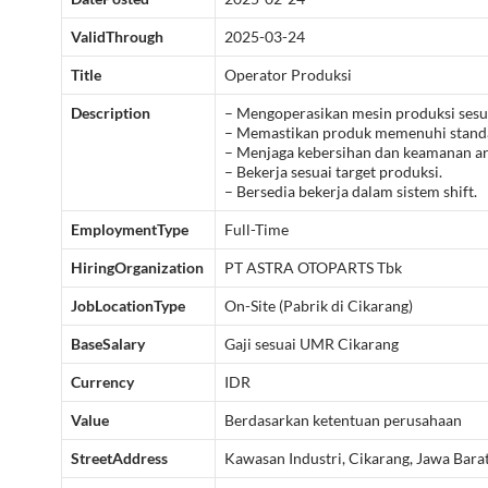
ValidThrough
2025-03-24
Title
Operator Produksi
Description
– Mengoperasikan mesin produksi sesu
– Memastikan produk memenuhi standar
– Menjaga kebersihan dan keamanan are
– Bekerja sesuai target produksi.
– Bersedia bekerja dalam sistem shift.
EmploymentType
Full-Time
HiringOrganization
PT ASTRA OTOPARTS Tbk
JobLocationType
On-Site (Pabrik di Cikarang)
BaseSalary
Gaji sesuai UMR Cikarang
Currency
IDR
Value
Berdasarkan ketentuan perusahaan
StreetAddress
Kawasan Industri, Cikarang, Jawa Bara