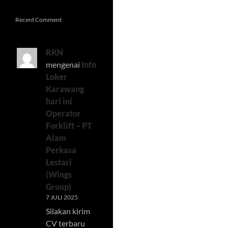
Recent Comment
RKN
mengenai
Info
Loker
Karawang
hari ini
Operator
Forklift – PT
Alam
Perkasa
Lestari
(Wings
Group)
7 JULI 2025
Silakan kirim
CV terbaru