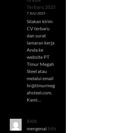
Terbaru 2025
7 JULI 2025
Silakan kirim
CV terbaru
dan surat
lamaran kerja
Anda ke
website PT
Timur Megah
Steel atau
melalui email
hr@timurmeg
ahsteel.com
.
Kami…
RKN
mengenai
Info