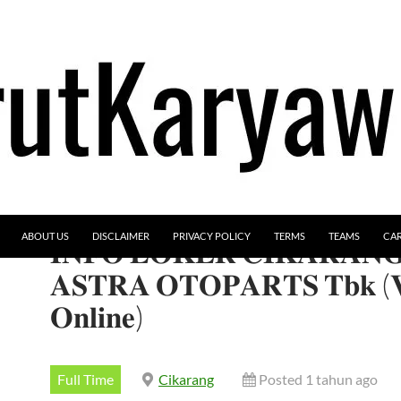
ABOUT US
DISCLAIMER
PRIVACY POLICY
TERMS
TEAMS
CA
𝐈𝐍𝐅𝐎 𝐋𝐎𝐊𝐄𝐑 𝐂𝐈𝐊𝐀𝐑𝐀𝐍
𝐀𝐒𝐓𝐑𝐀 𝐎𝐓𝐎𝐏𝐀𝐑𝐓𝐒 𝐓𝐛𝐤 (𝐕
𝐎𝐧𝐥𝐢𝐧𝐞)
Full Time
Cikarang
Posted 1 tahun ago