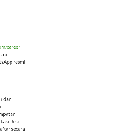
om/career
smi.
tsApp resmi
r dan
i
empatan
asi. Jika
aftar secara