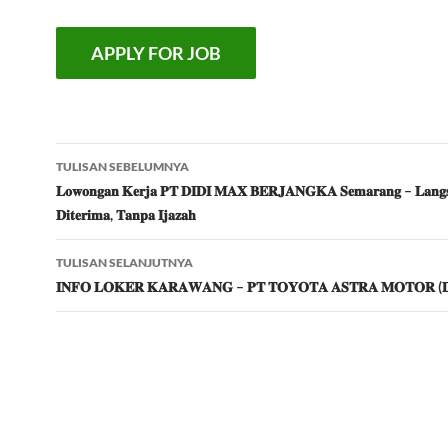
Navigasi
TULISAN SEBELUMNYA
Tulisan
𝐋𝐨𝐰𝐨𝐧𝐠𝐚𝐧 𝐊𝐞𝐫𝐣𝐚 𝐏𝐓 𝐃𝐈𝐃𝐈 𝐌𝐀𝐗 𝐁𝐄𝐑𝐉𝐀𝐍𝐆𝐊𝐀 𝐒𝐞𝐦𝐚𝐫𝐚𝐧𝐠 – 𝐋𝐚𝐧𝐠
𝐃𝐢𝐭𝐞𝐫𝐢𝐦𝐚, 𝐓𝐚𝐧𝐩𝐚 𝐈𝐣𝐚𝐳𝐚𝐡
TULISAN SELANJUTNYA
𝐈𝐍𝐅𝐎 𝐋𝐎𝐊𝐄𝐑 𝐊𝐀𝐑𝐀𝐖𝐀𝐍𝐆 – 𝐏𝐓 𝐓𝐎𝐘𝐎𝐓𝐀 𝐀𝐒𝐓𝐑𝐀 𝐌𝐎𝐓𝐎𝐑 (𝐃