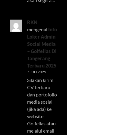
akan segera…
RKN
mengenai
Info
Loker Admin
Social Media
– Golfellas Di
Tangerang
Terbaru 2025
7 JULI 2025
Silakan kirim
CV terbaru
dan portofolio
media sosial
(jika ada) ke
website
Golfellas atau
melalui email