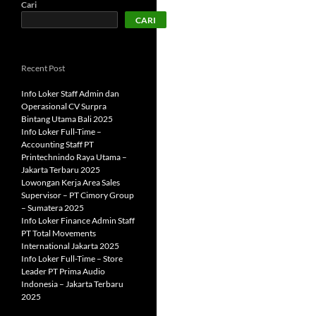
Cari
CARI
Recent Post
Info Loker Staff Admin dan
Operasional CV Surpra
Bintang Utama Bali 2025
Info Loker Full-Time –
Accounting Staff PT
Printechnindo Raya Utama –
Jakarta Terbaru 2025
Lowongan Kerja Area Sales
Supervisor – PT Cimory Group
– Sumatera 2025
Info Loker Finance Admin Staff
PT Total Movements
International Jakarta 2025
Info Loker Full-Time – Store
Leader PT Prima Audio
Indonesia – Jakarta Terbaru
2025