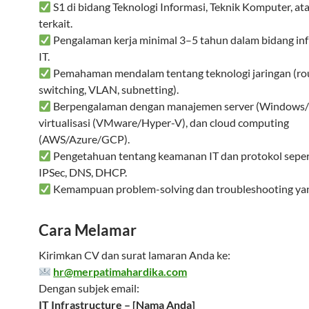
S1 di bidang Teknologi Informasi, Teknik Komputer, at
terkait.
Pengalaman kerja minimal 3–5 tahun dalam bidang inf
IT.
Pemahaman mendalam tentang teknologi jaringan (rou
switching, VLAN, subnetting).
Berpengalaman dengan manajemen server (Windows/L
virtualisasi (VMware/Hyper-V), dan cloud computing
(AWS/Azure/GCP).
Pengetahuan tentang keamanan IT dan protokol sepert
IPSec, DNS, DHCP.
Kemampuan problem-solving dan troubleshooting yan
Cara Melamar
Kirimkan CV dan surat lamaran Anda ke:
hr@merpatimahardika.com
Dengan subjek email:
IT Infrastructure – [Nama Anda]