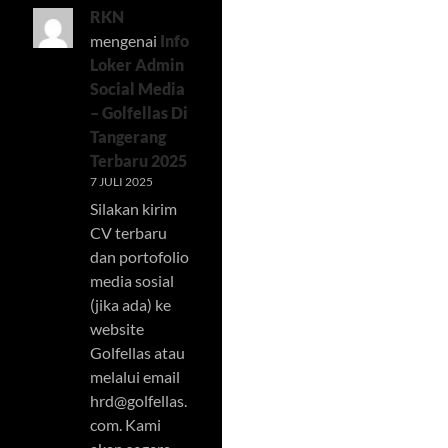
RKN
mengenai
Info
Loker Admin
Social Media
– Golfellas Di
Tangerang
Terbaru 2025
7 JULI 2025
Silakan kirim
CV terbaru
dan portofolio
media sosial
(jika ada) ke
website
Golfellas atau
melalui email
hrd@golfellas.
com
. Kami