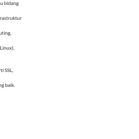
au bidang
rastruktur
ting,
inux),
i SSL,
g baik.