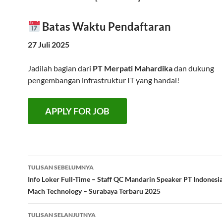
Batas Waktu Pendaftaran
27 Juli 2025
Jadilah bagian dari
PT Merpati Mahardika
dan dukung
pengembangan infrastruktur IT yang handal!
Navigasi
TULISAN SEBELUMNYA
Tulisan
Info Loker Full-Time – Staff QC Mandarin Speaker PT Indones
Mach Technology – Surabaya Terbaru 2025
TULISAN SELANJUTNYA