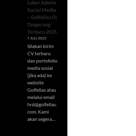
Loker Admin
Social Media
– Golfellas Di
Tangerang
Terbaru 2025
7 JULI 2025
Silakan kirim
CV terbaru
dan portofolio
media sosial
(jika ada) ke
website
Golfellas atau
melalui email
hrd@golfellas.
com
. Kami
akan segera…