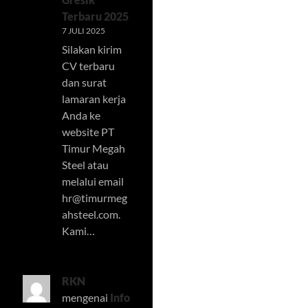
Terbaru 2025
7 JULI 2025
Silakan kirim
CV terbaru
dan surat
lamaran kerja
Anda ke
website PT
Timur Megah
Steel atau
melalui email
hr@timurmeg
ahsteel.com
.
Kami…
RKN
mengenai
Info