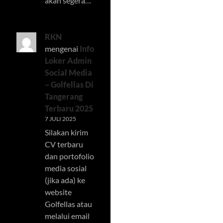
akan segera…
RKN
mengenai
Info
Loker Admin
Social Media
– Golfellas Di
Tangerang
Terbaru 2025
7 JULI 2025
Silakan kirim
CV terbaru
dan portofolio
media sosial
(jika ada) ke
website
Golfellas atau
melalui email