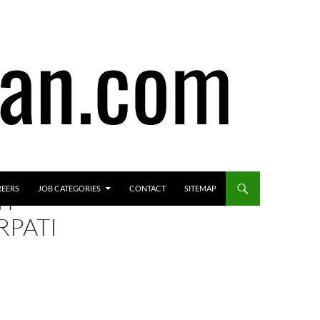
REERS
JOB CATEGORIES
CONTACT
SITEMAP
IT
RPATI