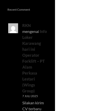
Recent Comment
RKN
mengenai
Info
Loker
Karawang
hari ini
Operator
Forklift – PT
Alam
Perkasa
Lestari
(Wings
Group)
7 JULI 2025
Silakan kirim
CV terbaru