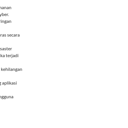
amanan
yber.
ringan
ras secara
saster
ka terjadi
 kehilangan
 aplikasi
engguna