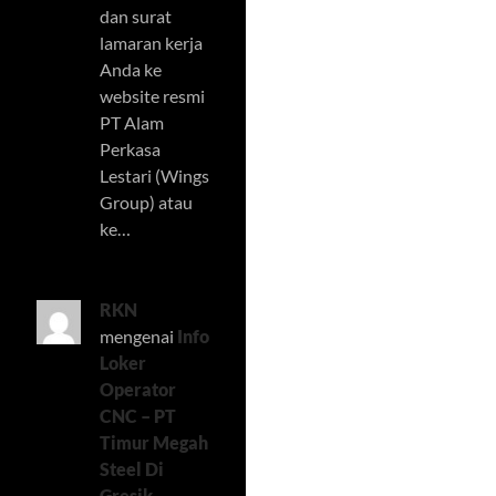
dan surat
lamaran kerja
Anda ke
website resmi
PT Alam
Perkasa
Lestari (Wings
Group) atau
ke…
RKN
mengenai
Info
Loker
Operator
CNC – PT
Timur Megah
Steel Di
Gresik