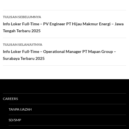
Navigasi
TULISAN SEBELUMNYA
Tulisan
Info Loker Full-Time – PV Engineer PT Hijau Makmur Energi – Jawa
Tengah Terbaru 2025
TULISAN SELANJUTNYA
Info Loker Full-Time – Operational Manager PT Mapan Group –
Surabaya Terbaru 2025
CAREERS
TANPA IJAZAH
SD/SMP