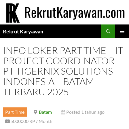
Langsung
ke
isi
Cari
Rekrut Karyawan
MENU
UTAMA
INFO LOKER PART-TIME – IT
PROJECT COORDINATOR
PT TIGERNIX SOLUTIONS
INDONESIA – BATAM
TERBARU 2025
Part Time
Batam
Posted 1 tahun ago
5000000 RP / Month