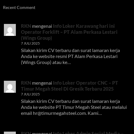
Recent Comment
RKN
mengenai
Info Loker Karawang hari ini
Operator Forklift – PT Alam Perkasa Lestari
(Wings Group)
7 JULI 2025
Silakan kirim CV terbaru dan surat lamaran kerja
Anda ke website resmi PT Alam Perkasa Lestari
(Wings Group) atau ke…
RKN
mengenai
Info Loker Operator CNC – PT
Timur Megah Steel Di Gresik Terbaru 2025
7 JULI 2025
Silakan kirim CV terbaru dan surat lamaran kerja
Anda ke website PT Timur Megah Steel atau melalui
email
hr@timurmegahsteel.com
. Kami…
RKN
mengenai
Info Loker Admin Social Media –