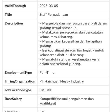
ValidThrough
2025-03-05
Title
Staff Pergudangan
Description
– Mengelola dan menyusun barang di dalam
gudang sesuai prosedur.
– Melakukan pengecekan dan pencatatan
keluar-masuk barang.
– Memastikan kebersihan dan kerapihan
gudang.
– Berkoordinasi dengan tim logistik untuk
kelancaran distribusi barang.
– Mematuhi standar keselamatan kerja
dalam operasional gudang.
EmploymentType
Full-Time
HiringOrganization
PT Haichuan Heavy Industry
JobLocationType
On-Site
BaseSalary
Kompetitif (sesuai pengalaman dan
kualifikasi)
Currency
IDR