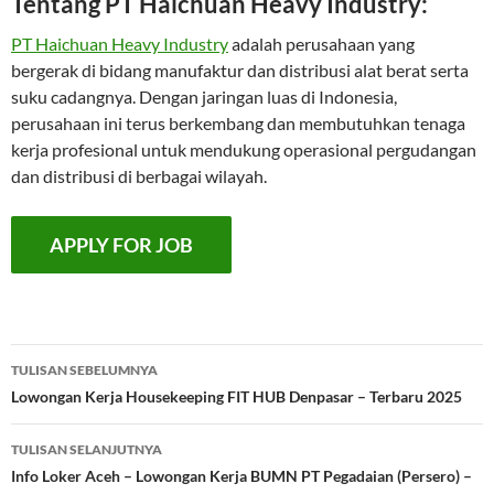
Tentang PT Haichuan Heavy Industry:
PT Haichuan Heavy Industry
adalah perusahaan yang
bergerak di bidang manufaktur dan distribusi alat berat serta
suku cadangnya. Dengan jaringan luas di Indonesia,
perusahaan ini terus berkembang dan membutuhkan tenaga
kerja profesional untuk mendukung operasional pergudangan
dan distribusi di berbagai wilayah.
Navigasi
TULISAN SEBELUMNYA
Tulisan
Lowongan Kerja Housekeeping FIT HUB Denpasar – Terbaru 2025
TULISAN SELANJUTNYA
Info Loker Aceh – Lowongan Kerja BUMN PT Pegadaian (Persero) –