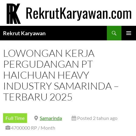
Langsung
ke
isi
Cari
Rekrut Karyawan
MENU
UTAMA
LOWONGAN KERJA
PERGUDANGAN PT
HAICHUAN HEAVY
INDUSTRY SAMARINDA –
TERBARU 2025
Full Time
Samarinda
Posted 2 tahun ago
4700000 RP / Month