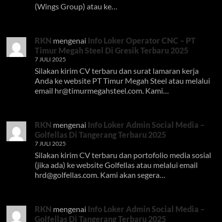
(Wings Group) atau ke…
RKN
mengenai
Info Loker Operator CNC – PT
Timur Megah Steel Di Gresik Terbaru 2025
7 JULI 2025
Silakan kirim CV terbaru dan surat lamaran kerja
Anda ke website PT Timur Megah Steel atau melalui
email
hr@timurmegahsteel.com
. Kami…
RKN
mengenai
Info Loker Admin Social Media –
Golfellas Di Tangerang Terbaru 2025
7 JULI 2025
Silakan kirim CV terbaru dan portofolio media sosial
(jika ada) ke website Golfellas atau melalui email
hrd@golfellas.com
. Kami akan segera…
RKN
mengenai
Info Loker Admin Social Media –
Golfellas Di Tangerang Terbaru 2025