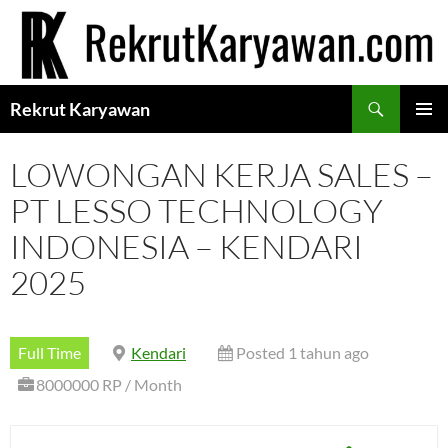
Langsung
ke
isi
Cari
Rekrut Karyawan
MENU
UTAMA
LOWONGAN KERJA SALES –
PT LESSO TECHNOLOGY
INDONESIA – KENDARI
2025
Full Time
Kendari
Posted 1 tahun ago
8000000 RP / Month