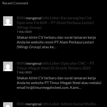
Recent Comment
RKN
mengenai
Info Loker Karawang hari ini
Operator Forklift – PT Alam Perkasa Lestari
(Wings Group)
7 JULI 2025
Silakan kirim CV terbaru dan surat lamaran kerja
Anda ke website resmi PT Alam Perkasa Lestari
(Wings Group) atau ke…
RKN
mengenai
Info Loker Operator CNC – PT
Timur Megah Steel Di Gresik Terbaru 2025
7 JULI 2025
Silakan kirim CV terbaru dan surat lamaran kerja
Anda ke website PT Timur Megah Steel atau melalui
email
hr@timurmegahsteel.com
. Kami…
RKN
mengenai
Info Loker Admin Social Media –