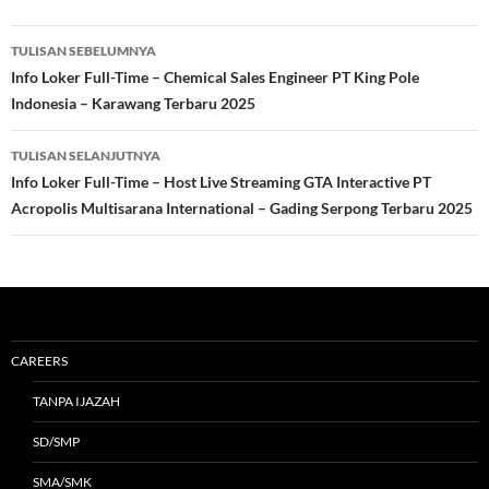
Navigasi
TULISAN SEBELUMNYA
Tulisan
Info Loker Full-Time – Chemical Sales Engineer PT King Pole
Indonesia – Karawang Terbaru 2025
TULISAN SELANJUTNYA
Info Loker Full-Time – Host Live Streaming GTA Interactive PT
Acropolis Multisarana International – Gading Serpong Terbaru 2025
CAREERS
TANPA IJAZAH
SD/SMP
SMA/SMK