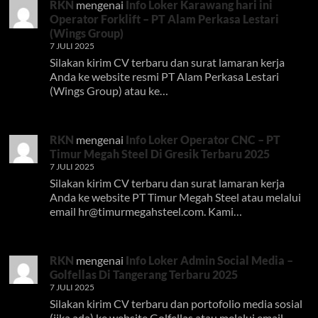
RKN
mengenai
Info Loker Karawang hari ini
Operator Forklift – PT Alam Perkasa Lestari
(Wings Group)
7 JULI 2025
Silakan kirim CV terbaru dan surat lamaran kerja
Anda ke website resmi PT Alam Perkasa Lestari
(Wings Group) atau ke…
RKN
mengenai
Info Loker Operator CNC – PT
Timur Megah Steel Di Gresik Terbaru 2025
7 JULI 2025
Silakan kirim CV terbaru dan surat lamaran kerja
Anda ke website PT Timur Megah Steel atau melalui
email
hr@timurmegahsteel.com
. Kami…
RKN
mengenai
Info Loker Admin Social Media –
Golfellas Di Tangerang Terbaru 2025
7 JULI 2025
Silakan kirim CV terbaru dan portofolio media sosial
(jika ada) ke website Golfellas atau melalui email