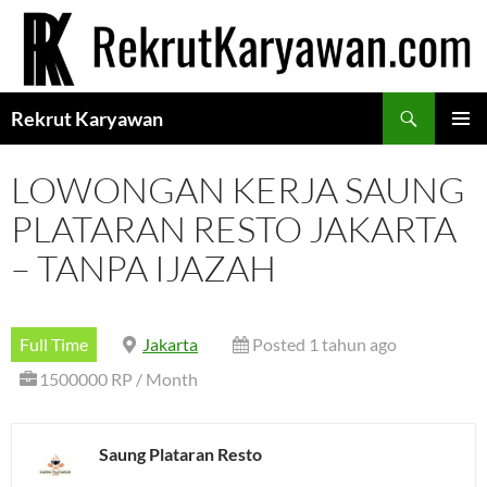
Langsung
ke
isi
Cari
Rekrut Karyawan
MENU
UTAMA
LOWONGAN KERJA SAUNG
PLATARAN RESTO JAKARTA
– TANPA IJAZAH
Full Time
Jakarta
Posted 1 tahun ago
1500000 RP / Month
Saung Plataran Resto