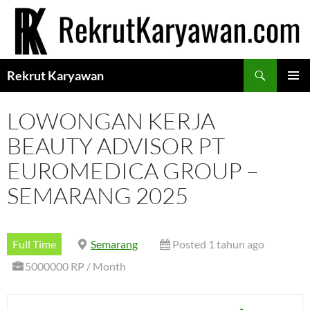
Langsung
ke
isi
Cari
Rekrut Karyawan
MENU
UTAMA
LOWONGAN KERJA
BEAUTY ADVISOR PT
EUROMEDICA GROUP –
SEMARANG 2025
Full Time
Semarang
Posted 1 tahun ago
5000000 RP / Month