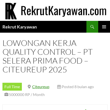
Langsung
ke
isi
Cari
Rekrut Karyawan
MENU
UTAMA
LOWONGAN KERJA
QUALITY CONTROL – PT
SELERA PRIMA FOOD –
CITEUREUP 2025
Full Time
Citeureup
Posted 8 bulan ago
5000000 RP / Month