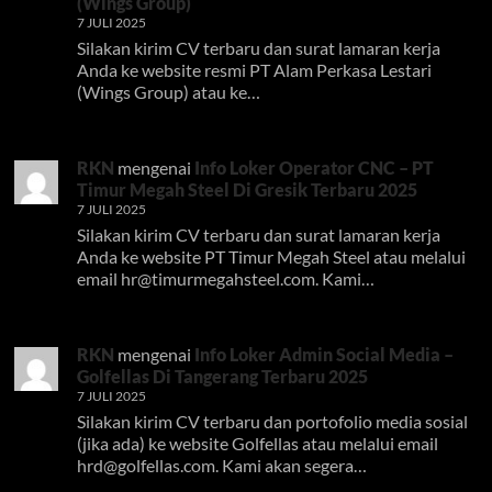
(Wings Group)
7 JULI 2025
Silakan kirim CV terbaru dan surat lamaran kerja
Anda ke website resmi PT Alam Perkasa Lestari
(Wings Group) atau ke…
RKN
mengenai
Info Loker Operator CNC – PT
Timur Megah Steel Di Gresik Terbaru 2025
7 JULI 2025
Silakan kirim CV terbaru dan surat lamaran kerja
Anda ke website PT Timur Megah Steel atau melalui
email
hr@timurmegahsteel.com
. Kami…
RKN
mengenai
Info Loker Admin Social Media –
Golfellas Di Tangerang Terbaru 2025
7 JULI 2025
Silakan kirim CV terbaru dan portofolio media sosial
(jika ada) ke website Golfellas atau melalui email
hrd@golfellas.com
. Kami akan segera…