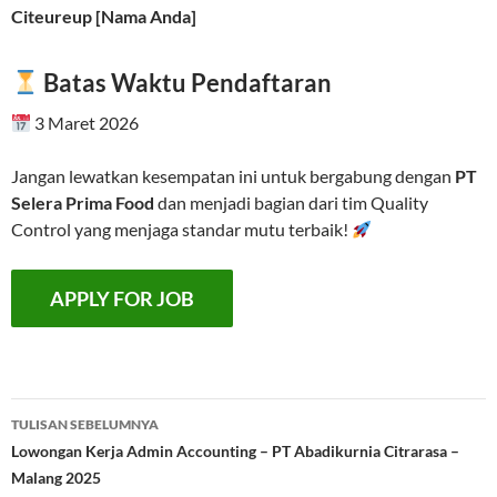
Citeureup [Nama Anda]
Batas Waktu Pendaftaran
3 Maret 2026
Jangan lewatkan kesempatan ini untuk bergabung dengan
PT
Selera Prima Food
dan menjadi bagian dari tim Quality
Control yang menjaga standar mutu terbaik!
Navigasi
TULISAN SEBELUMNYA
Tulisan
Lowongan Kerja Admin Accounting – PT Abadikurnia Citrarasa –
Malang 2025