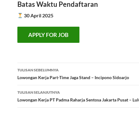
Batas Waktu Pendaftaran
30 April 2025
Navigasi
TULISAN SEBELUMNYA
Tulisan
Lowongan Kerja Part-Time Jaga Stand – Incipono Sidoarjo
TULISAN SELANJUTNYA
Lowongan Kerja PT Padma Raharja Sentosa Jakarta Pusat – L