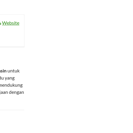
Website
sin
untuk
du yang
mendukung
rjaan dengan