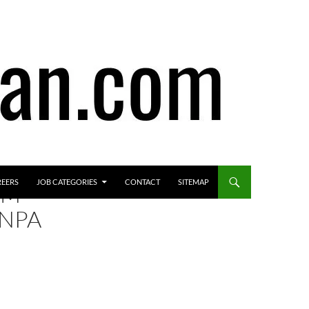
REERS
JOB CATEGORIES
CONTACT
SITEMAP
UM
ANPA