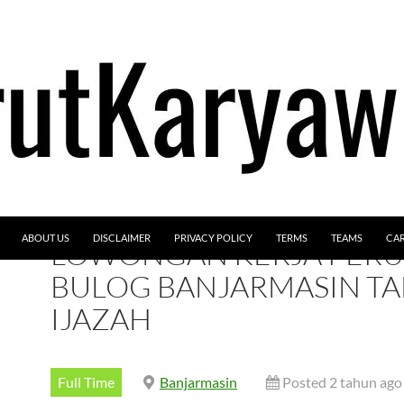
ABOUT US
DISCLAIMER
PRIVACY POLICY
TERMS
TEAMS
CA
LOWONGAN KERJA PER
BULOG BANJARMASIN T
IJAZAH
Full Time
Banjarmasin
Posted 2 tahun ago