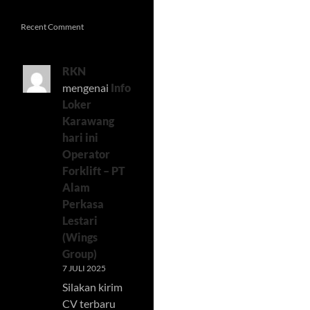
Recent Comment
RKN
mengenai
Info
Loker
Karawang
hari ini
Operator
Forklift – PT
Alam
Perkasa
Lestari
(Wings
Group)
7 JULI 2025
Silakan kirim
CV terbaru