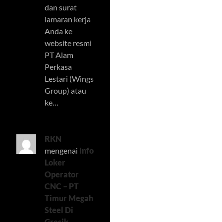
dan surat
lamaran kerja
Anda ke
website resmi
PT Alam
Perkasa
Lestari (Wings
Group) atau
ke…
RKN
mengenai
Info
Loker
Operator
CNC – PT
Timur Megah
Steel Di
Gresik