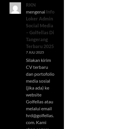
RKN
mengenai
Info
Loker Admin
Social Media
– Golfellas Di
Tangerang
Terbaru 2025
7 JULI 2025
Silakan kirim
CV terbaru
dan portofolio
media sosial
(jika ada) ke
website
Golfellas atau
melalui email
hrd@golfellas.
com
. Kami