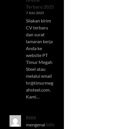
Terbaru 2025
7 JULI 2025
Silakan kirim
CV terbaru
dan surat
lamaran kerja
Anda ke
website PT
Timur Megah
Steel atau
melalui email
hr@timurmeg
ahsteel.com
.
Kami…
RKN
mengenai
Info