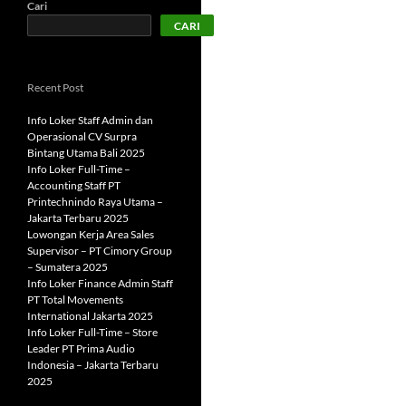
Cari
CARI
Recent Post
Info Loker Staff Admin dan
Operasional CV Surpra
Bintang Utama Bali 2025
Info Loker Full-Time –
Accounting Staff PT
Printechnindo Raya Utama –
Jakarta Terbaru 2025
Lowongan Kerja Area Sales
Supervisor – PT Cimory Group
– Sumatera 2025
Info Loker Finance Admin Staff
PT Total Movements
International Jakarta 2025
Info Loker Full-Time – Store
Leader PT Prima Audio
Indonesia – Jakarta Terbaru
2025