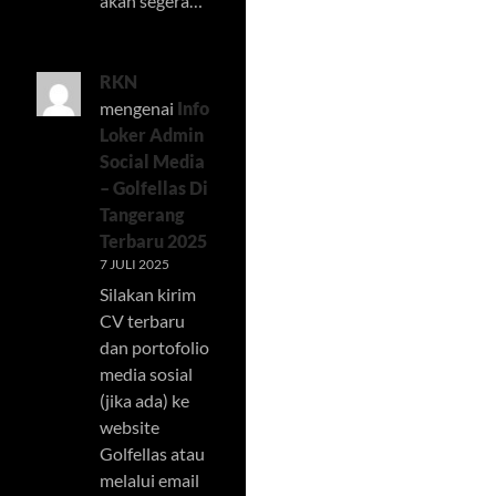
akan segera…
RKN
mengenai
Info
Loker Admin
Social Media
– Golfellas Di
Tangerang
Terbaru 2025
7 JULI 2025
Silakan kirim
CV terbaru
dan portofolio
media sosial
(jika ada) ke
website
Golfellas atau
melalui email