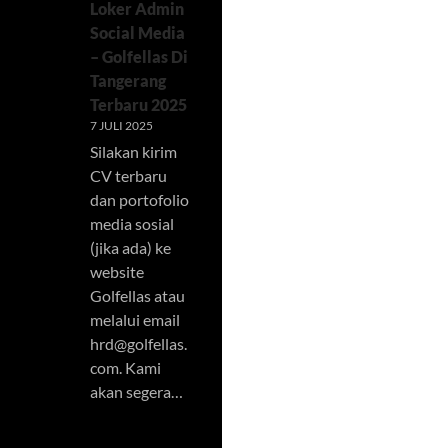
Loker Admin
Social Media
– Golfellas Di
Tangerang
Terbaru 2025
7 JULI 2025
Silakan kirim
CV terbaru
dan portofolio
media sosial
(jika ada) ke
website
Golfellas atau
melalui email
hrd@golfellas.
com
. Kami
akan segera…