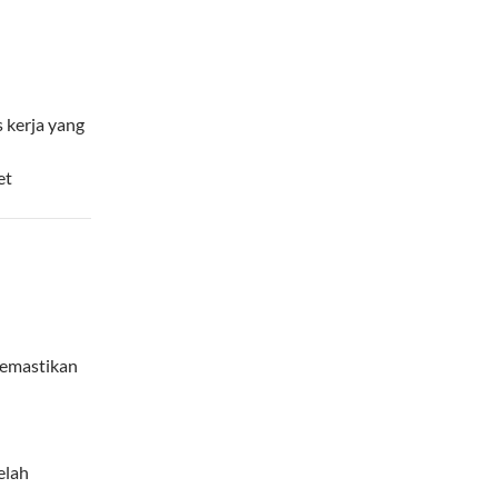
 kerja yang
et
memastikan
elah