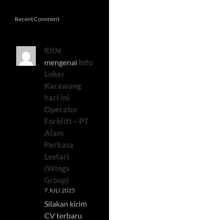
Recent Comment
RKN
mengenai
Info
Loker
Karawang
hari ini
Operator
Forklift – PT
Alam
Perkasa
Lestari
(Wings
Group)
7 JULI 2025
Silakan kirim
CV terbaru