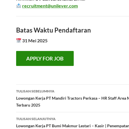
recruitment@unilever.com
Batas Waktu Pendaftaran
31 Mei 2025
Navigasi
TULISAN SEBELUMNYA
Tulisan
Lowongan Kerja PT Mandiri Tractors Perkasa – HR Staff Area 
Terbaru 2025
TULISAN SELANJUTNYA
Lowongan Kerja PT Bumi Makmur Lestari – Kasir | Penempatan