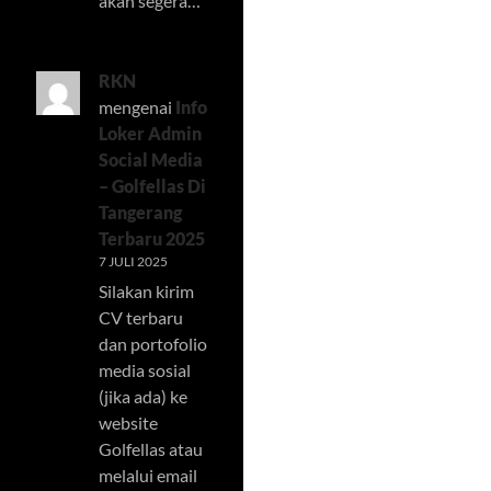
akan segera…
RKN
mengenai
Info
Loker Admin
Social Media
– Golfellas Di
Tangerang
Terbaru 2025
7 JULI 2025
Silakan kirim
CV terbaru
dan portofolio
media sosial
(jika ada) ke
website
Golfellas atau
melalui email