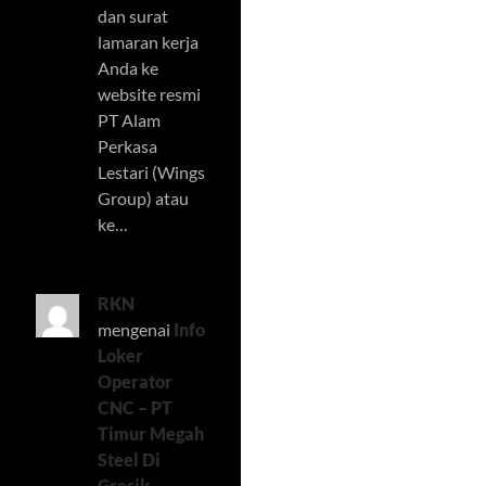
dan surat
lamaran kerja
Anda ke
website resmi
PT Alam
Perkasa
Lestari (Wings
Group) atau
ke…
RKN
mengenai
Info
Loker
Operator
CNC – PT
Timur Megah
Steel Di
Gresik