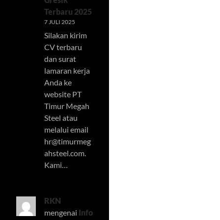
Terbaru 2025
7 JULI 2025
Silakan kirim
CV terbaru
dan surat
lamaran kerja
Anda ke
website PT
Timur Megah
Steel atau
melalui email
hr@timurmeg
ahsteel.com
.
Kami…
RKN
mengenai
Info