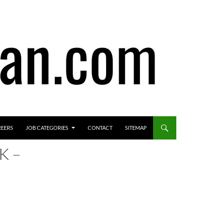
REERS
JOB CATEGORIES
CONTACT
SITEMAP
K –