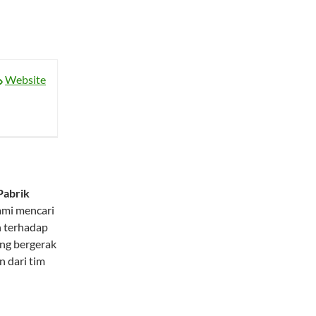
Website
Pabrik
ami mencari
n terhadap
ang bergerak
n dari tim