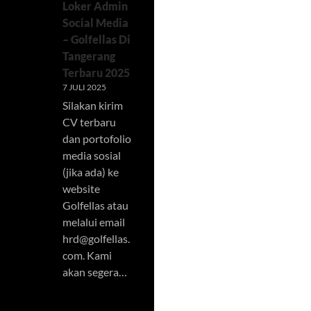
Loker Admin
Social Media
– Golfellas Di
Tangerang
Terbaru 2025
7 JULI 2025
Silakan kirim
CV terbaru
dan portofolio
media sosial
(jika ada) ke
website
Golfellas atau
melalui email
hrd@golfellas.
com
. Kami
akan segera…