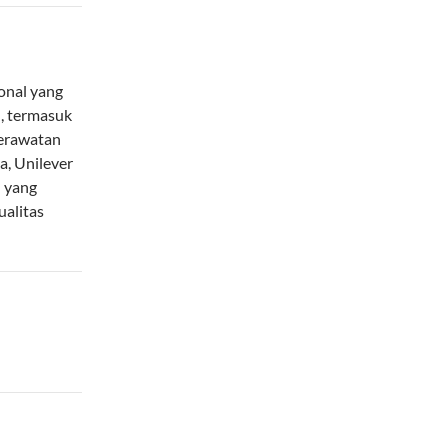
onal yang
, termasuk
erawatan
a, Unilever
n yang
alitas