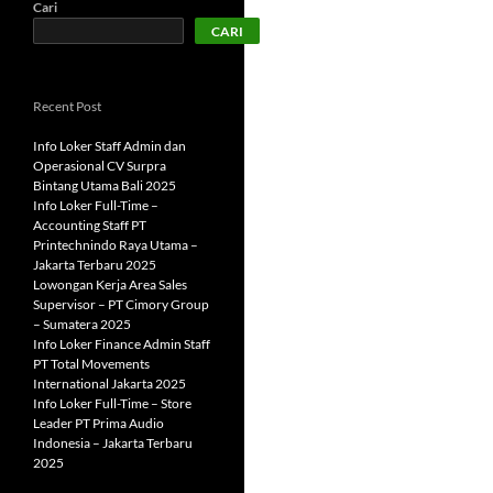
Cari
CARI
Recent Post
Info Loker Staff Admin dan
Operasional CV Surpra
Bintang Utama Bali 2025
Info Loker Full-Time –
Accounting Staff PT
Printechnindo Raya Utama –
Jakarta Terbaru 2025
Lowongan Kerja Area Sales
Supervisor – PT Cimory Group
– Sumatera 2025
Info Loker Finance Admin Staff
PT Total Movements
International Jakarta 2025
Info Loker Full-Time – Store
Leader PT Prima Audio
Indonesia – Jakarta Terbaru
2025