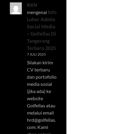
RKN
mengenai
Info
Loker Admin
Social Media
– Golfellas Di
Tangerang
Terbaru 2025
7 JULI 2025
Silakan kirim
CV terbaru
dan portofolio
media sosial
(jika ada) ke
website
Golfellas atau
melalui email
hrd@golfellas.
com
. Kami