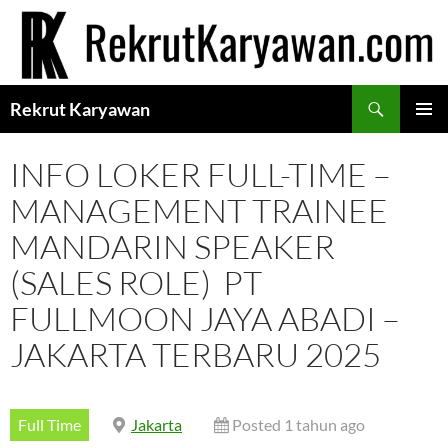
Langsung
ke
isi
Cari
Rekrut Karyawan
MENU
UTAMA
INFO LOKER FULL-TIME –
MANAGEMENT TRAINEE
MANDARIN SPEAKER
(SALES ROLE) PT
FULLMOON JAYA ABADI –
JAKARTA TERBARU 2025
Full Time
Jakarta
Posted 1 tahun ago