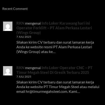
Recent Comment
RKN
mengenai
Info Loker Karawang hari ini
Operator Forklift – PT Alam Perkasa Lestari
(Wings Group)
7 JULI 2025
Silakan kirim CV terbaru dan surat lamaran kerja
Anda ke website resmi PT Alam Perkasa Lestari
(Wings Group) atau ke…
RKN
mengenai
Info Loker Operator CNC – PT
Timur Megah Steel Di Gresik Terbaru 2025
7 JULI 2025
Silakan kirim CV terbaru dan surat lamaran kerja
Anda ke website PT Timur Megah Steel atau melalui
email
hr@timurmegahsteel.com
. Kami…