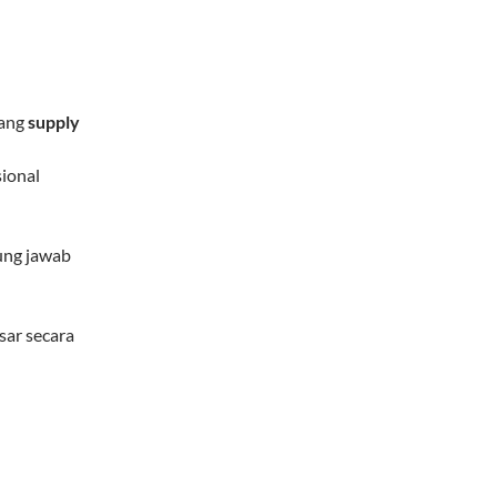
dang
supply
sional
gung jawab
ar secara