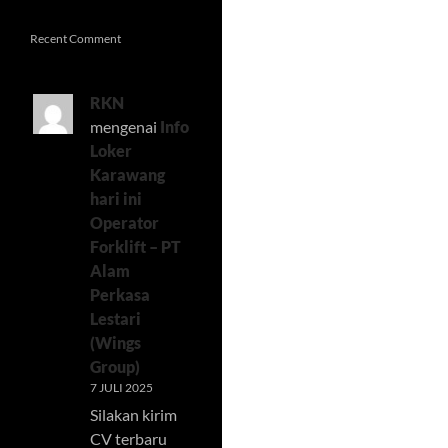
Recent Comment
RKN
mengenai
Info
Loker
Karawang
hari ini
Operator
Forklift – PT
Alam
Perkasa
Lestari
(Wings
Group)
7 JULI 2025
Silakan kirim
CV terbaru