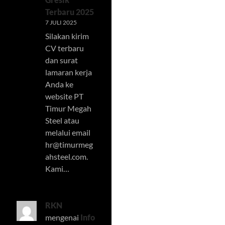
Terbaru 2025
7 JULI 2025
Silakan kirim
CV terbaru
dan surat
lamaran kerja
Anda ke
website PT
Timur Megah
Steel atau
melalui email
hr@timurmeg
ahsteel.com
.
Kami…
RKN
mengenai
Info