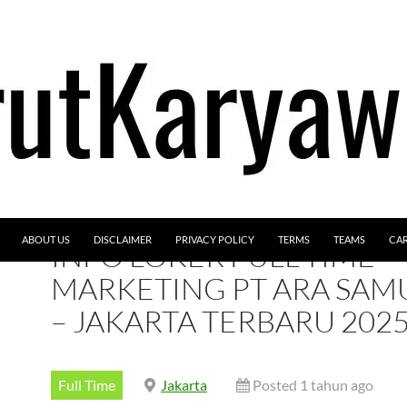
ABOUT US
DISCLAIMER
PRIVACY POLICY
TERMS
TEAMS
CA
INFO LOKER FULL-TIME –
MARKETING PT ARA SA
– JAKARTA TERBARU 202
Full Time
Jakarta
Posted 1 tahun ago