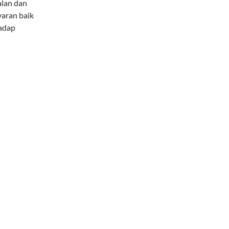
alan dan
yaran baik
adap