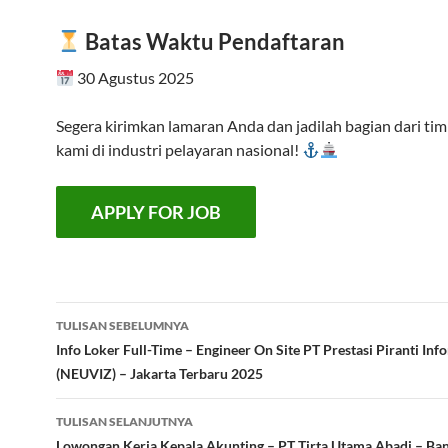
Batas Waktu Pendaftaran
30 Agustus 2025
Segera kirimkan lamaran Anda dan jadilah bagian dari tim
kami di industri pelayaran nasional!
Navigasi
TULISAN SEBELUMNYA
Tulisan
Info Loker Full-Time – Engineer On Site PT Prestasi Piranti Inf
(NEUVIZ) – Jakarta Terbaru 2025
TULISAN SELANJUTNYA
Lowongan Kerja Kepala Akunting – PT Tirta Utama Abadi – B