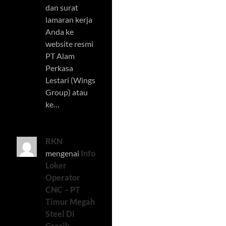
dan surat
lamaran kerja
Anda ke
website resmi
PT Alam
Perkasa
Lestari (Wings
Group) atau
ke…
RKN
mengenai
Info
Loker
Operator
CNC – PT
Timur Megah
Steel Di
Gresik