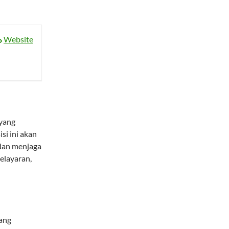
Website
yang
isi ini akan
dan menjaga
elayaran,
dang