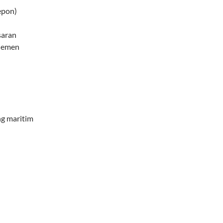
epon)
saran
jemen
ng maritim