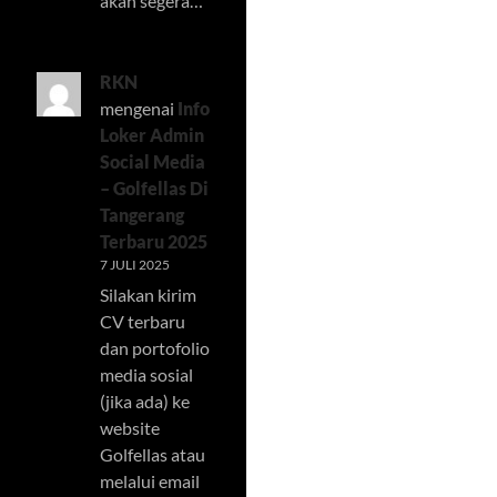
akan segera…
RKN
mengenai
Info
Loker Admin
Social Media
– Golfellas Di
Tangerang
Terbaru 2025
7 JULI 2025
Silakan kirim
CV terbaru
dan portofolio
media sosial
(jika ada) ke
website
Golfellas atau
melalui email