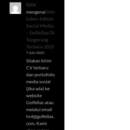
RKN
mengenai
Info
Loker Admin
Social Media
– Golfellas Di
Tangerang
Terbaru 2025
7 JULI 2025
Silakan kirim
CV terbaru
dan portofolio
media sosial
(jika ada) ke
website
Golfellas atau
melalui email
hrd@golfellas.
com
. Kami