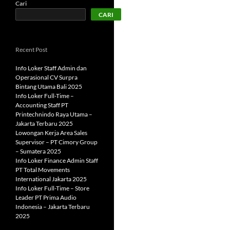
Cari
CARI
Recent Post
Info Loker Staff Admin dan
Operasional CV Surpra
Bintang Utama Bali 2025
Info Loker Full-Time –
Accounting Staff PT
Printechnindo Raya Utama –
Jakarta Terbaru 2025
Lowongan Kerja Area Sales
Supervisor – PT Cimory Group
– Sumatera 2025
Info Loker Finance Admin Staff
PT Total Movements
International Jakarta 2025
Info Loker Full-Time – Store
Leader PT Prima Audio
Indonesia – Jakarta Terbaru
2025