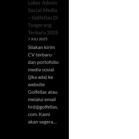
Loker Admin
Social Media
– Golfellas Di
Tangerang
Terbaru 2025
7 JULI 2025
Silakan kirim
CV terbaru
dan portofolio
media sosial
(jika ada) ke
website
Golfellas atau
melalui email
hrd@golfellas.
com
. Kami
akan segera…