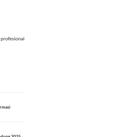
 profesional
ormasi
andung 2025