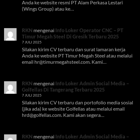
Anda ke website resmi PT Alam Perkasa Lestari
(Wings Group) atau ke…
RKN
mengenai
Info Loker Operator CNC – PT
Timur Megah Steel Di Gresik Terbaru 2025
7 JULI 2025
Silakan kirim CV terbaru dan surat lamaran kerja
Anda ke website PT Timur Megah Steel atau melalui
email
hr@timurmegahsteel.com
. Kami…
RKN
mengenai
Info Loker Admin Social Media –
Golfellas Di Tangerang Terbaru 2025
7 JULI 2025
Silakan kirim CV terbaru dan portofolio media sosial
(jika ada) ke website Golfellas atau melalui email
hrd@golfellas.com
. Kami akan segera…
RKN
mengenai
Info Loker Admin Social Media –