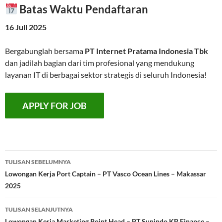
Batas Waktu Pendaftaran
16 Juli 2025
Bergabunglah bersama
PT Internet Pratama Indonesia Tbk
dan jadilah bagian dari tim profesional yang mendukung
layanan IT di berbagai sektor strategis di seluruh Indonesia!
Navigasi
TULISAN SEBELUMNYA
Tulisan
Lowongan Kerja Port Captain – PT Vasco Ocean Lines – Makassar
2025
TULISAN SELANJUTNYA
Lowongan Kerja Marketing Point Head – PT Sunindo KB Finance –