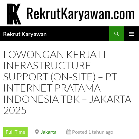
Langsung
ke
isi
Cari
Rekrut Karyawan
MENU
UTAMA
LOWONGAN KERJA IT
INFRASTRUCTURE
SUPPORT (ON-SITE) – PT
INTERNET PRATAMA
INDONESIA TBK – JAKARTA
2025
Full Time
Jakarta
Posted 1 tahun ago