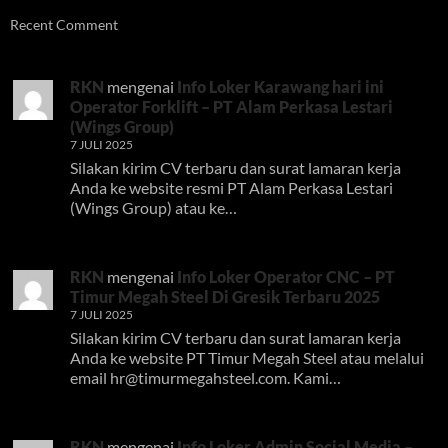
Recent Comment
RKN
mengenai
Info Loker Karawang hari ini
Operator Forklift – PT Alam Perkasa Lestari
(Wings Group)
7 JULI 2025
Silakan kirim CV terbaru dan surat lamaran kerja
Anda ke website resmi PT Alam Perkasa Lestari
(Wings Group) atau ke…
RKN
mengenai
Info Loker Operator CNC – PT
Timur Megah Steel Di Gresik Terbaru 2025
7 JULI 2025
Silakan kirim CV terbaru dan surat lamaran kerja
Anda ke website PT Timur Megah Steel atau melalui
email
hr@timurmegahsteel.com
. Kami…
RKN
mengenai
Info Loker Admin Social Media –