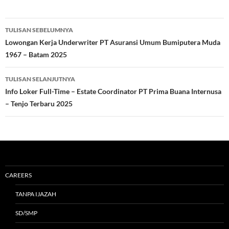
Navigasi
TULISAN SEBELUMNYA
Tulisan
Lowongan Kerja Underwriter PT Asuransi Umum Bumiputera Muda
1967 – Batam 2025
TULISAN SELANJUTNYA
Info Loker Full-Time – Estate Coordinator PT Prima Buana Internusa
– Tenjo Terbaru 2025
CAREERS
TANPA IJAZAH
SD/SMP