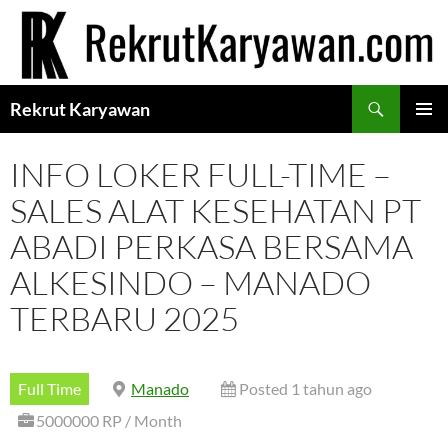
Langsung
ke
isi
Cari
Rekrut Karyawan
MENU
UTAMA
INFO LOKER FULL-TIME –
SALES ALAT KESEHATAN PT
ABADI PERKASA BERSAMA
ALKESINDO – MANADO
TERBARU 2025
Full Time
Manado
Posted 1 tahun ago
5000000 RP / Month