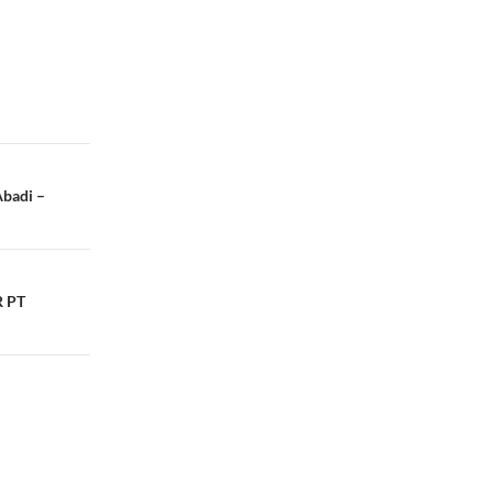
Abadi –
R PT