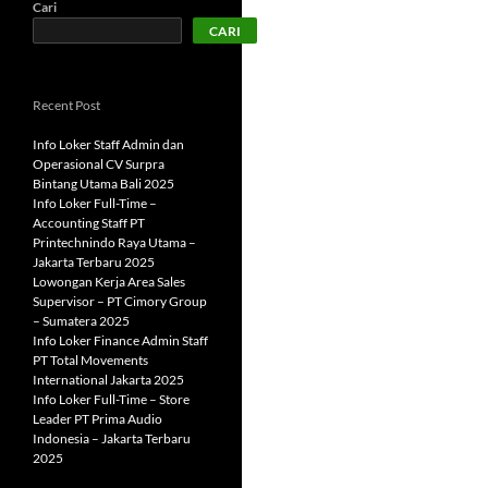
Cari
CARI
Recent Post
Info Loker Staff Admin dan
Operasional CV Surpra
Bintang Utama Bali 2025
Info Loker Full-Time –
Accounting Staff PT
Printechnindo Raya Utama –
Jakarta Terbaru 2025
Lowongan Kerja Area Sales
Supervisor – PT Cimory Group
– Sumatera 2025
Info Loker Finance Admin Staff
PT Total Movements
International Jakarta 2025
Info Loker Full-Time – Store
Leader PT Prima Audio
Indonesia – Jakarta Terbaru
2025