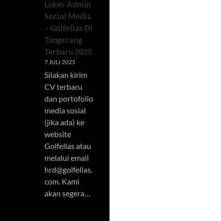
Loker Admin
Social Media
– Golfellas Di
Tangerang
Terbaru 2025
7 JULI 2025
Silakan kirim
CV terbaru
dan portofolio
media sosial
(jika ada) ke
website
Golfellas atau
melalui email
hrd@golfellas.
com
. Kami
akan segera…