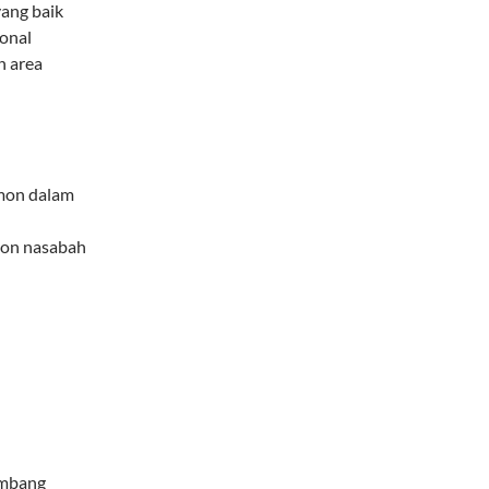
yang baik
onal
n area
amon dalam
alon nasabah
embang