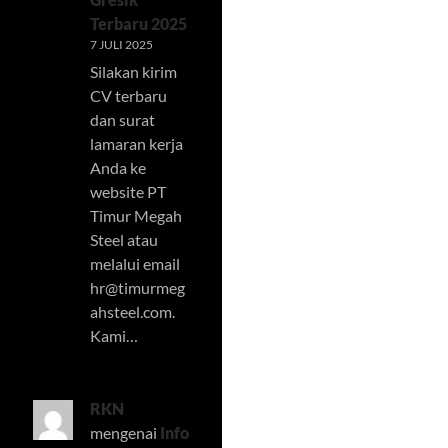
Terbaru 2025
7 JULI 2025
Silakan kirim
CV terbaru
dan surat
lamaran kerja
Anda ke
website PT
Timur Megah
Steel atau
melalui email
hr@timurmeg
ahsteel.com
.
Kami…
RKN
mengenai
Info