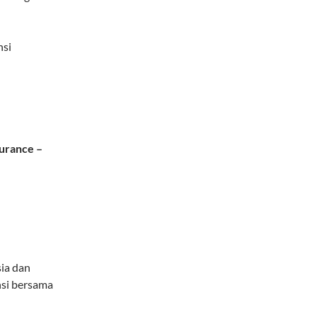
nsi
surance –
ia dan
nsi bersama