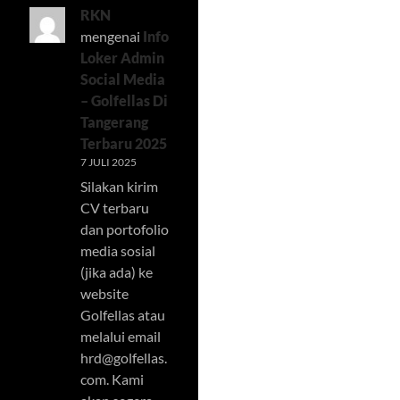
RKN
mengenai
Info
Loker Admin
Social Media
– Golfellas Di
Tangerang
Terbaru 2025
7 JULI 2025
Silakan kirim
CV terbaru
dan portofolio
media sosial
(jika ada) ke
website
Golfellas atau
melalui email
hrd@golfellas.
com
. Kami