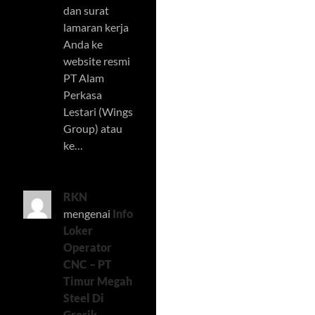
dan surat
lamaran kerja
Anda ke
website resmi
PT Alam
Perkasa
Lestari (Wings
Group) atau
ke…
RKN
mengenai
Info
Loker
Operator
CNC – PT
Timur Megah
Steel Di
Gresik