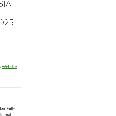
SIA
025
Website
oker
Full-
inimal