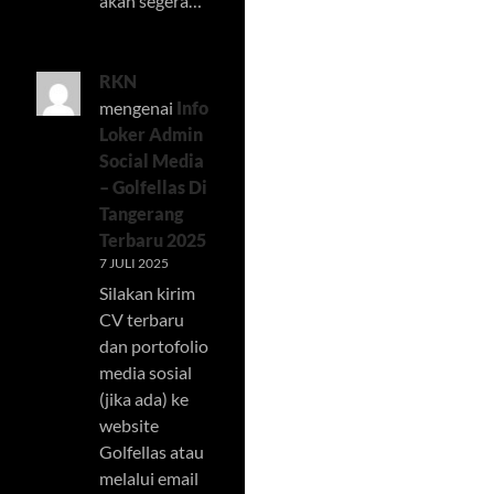
akan segera…
RKN
mengenai
Info
Loker Admin
Social Media
– Golfellas Di
Tangerang
Terbaru 2025
7 JULI 2025
Silakan kirim
CV terbaru
dan portofolio
media sosial
(jika ada) ke
website
Golfellas atau
melalui email