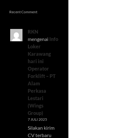
Recent Comment
RKN
mengenai
Info
Loker
Karawang
hari ini
Operator
Forklift – PT
Alam
Perkasa
Lestari
(Wings
Group)
7 JULI 2025
Silakan kirim
CV terbaru