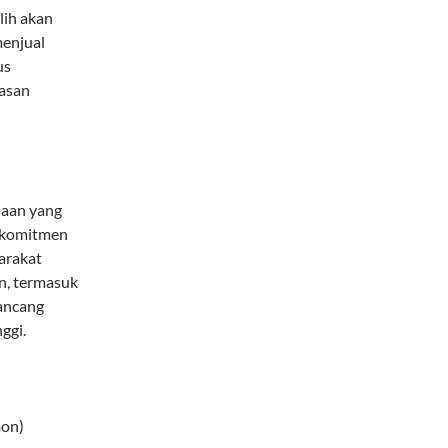
lih akan
enjual
us
asan
haan yang
erkomitmen
arakat
n, termasuk
ancang
ggi.
mon)