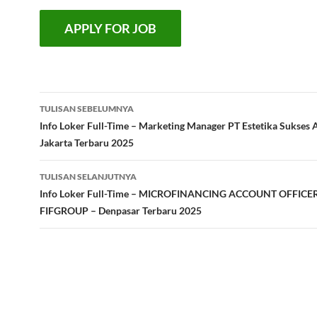
Navigasi
TULISAN SEBELUMNYA
Tulisan
Info Loker Full-Time – Marketing Manager PT Estetika Sukses 
Jakarta Terbaru 2025
TULISAN SELANJUTNYA
Info Loker Full-Time – MICROFINANCING ACCOUNT OFFICE
FIFGROUP – Denpasar Terbaru 2025