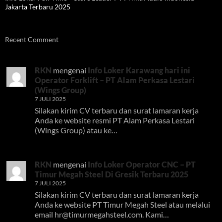
Jakarta Terbaru 2025
Recent Comment
RKN
mengenai
Info Loker Karawang hari ini
Operator Forklift – PT Alam Perkasa Lestari
(Wings Group)
7 JULI 2025
Silakan kirim CV terbaru dan surat lamaran kerja
Anda ke website resmi PT Alam Perkasa Lestari
(Wings Group) atau ke…
RKN
mengenai
Info Loker Operator CNC – PT
Timur Megah Steel Di Gresik Terbaru 2025
7 JULI 2025
Silakan kirim CV terbaru dan surat lamaran kerja
Anda ke website PT Timur Megah Steel atau melalui
email
hr@timurmegahsteel.com
. Kami…