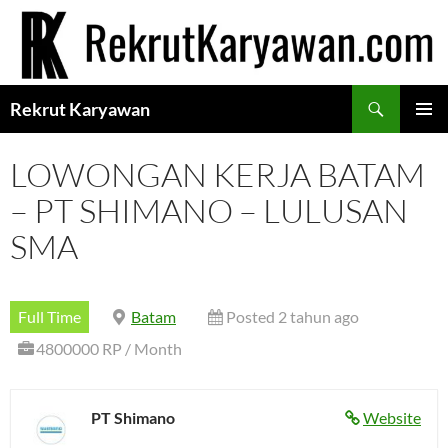
Langsung
ke
isi
Cari
Rekrut Karyawan
MENU
UTAMA
LOWONGAN KERJA BATAM
– PT SHIMANO – LULUSAN
SMA
Full Time
Batam
Posted 2 tahun ago
4800000 RP / Month
PT Shimano
Website