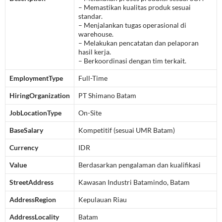
– Memastikan kualitas produk sesuai
standar.
– Menjalankan tugas operasional di
warehouse.
– Melakukan pencatatan dan pelaporan
hasil kerja.
– Berkoordinasi dengan tim terkait.
EmploymentType
Full-Time
HiringOrganization
PT Shimano Batam
JobLocationType
On-Site
BaseSalary
Kompetitif (sesuai UMR Batam)
Currency
IDR
Value
Berdasarkan pengalaman dan kualifikasi
StreetAddress
Kawasan Industri Batamindo, Batam
AddressRegion
Kepulauan Riau
AddressLocality
Batam