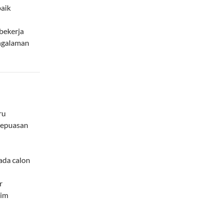
aik
 bekerja
engalaman
ru
kepuasan
da calon
r
tim