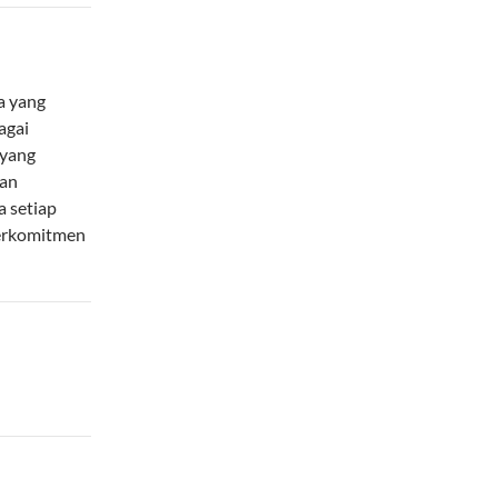
a yang
agai
 yang
man
a setiap
berkomitmen