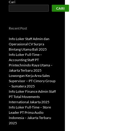
Cari
CARI
Recent Post
Info Loker Staff Admin dan
Operasional CV Surpra
Bintang Utama Bali 2025
Info Loker Full-Time –
Accounting Staff PT
Printechnindo Raya Utama –
Jakarta Terbaru 2025
Lowongan Kerja Area Sales
Supervisor – PT Cimory Group
– Sumatera 2025
Info Loker Finance Admin Staff
PT Total Movements
International Jakarta 2025
Info Loker Full-Time – Store
Leader PT Prima Audio
Indonesia – Jakarta Terbaru
2025