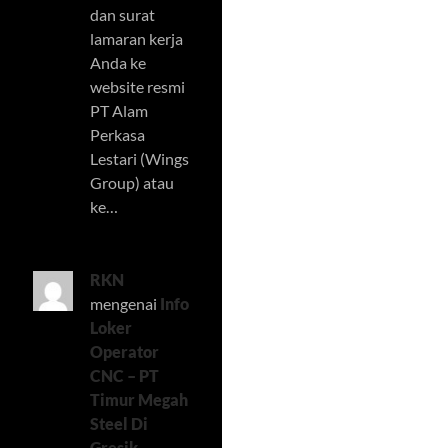
dan surat
lamaran kerja
Anda ke
website resmi
PT Alam
Perkasa
Lestari (Wings
Group) atau
ke…
RKN
mengenai
Info
Loker
Operator
CNC – PT
Timur Megah
Steel Di
Gresik