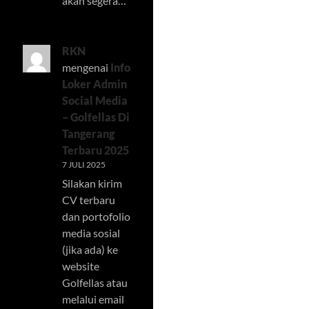
akan segera…
RKN
mengenai
Info
Loker Admin
Social Media
– Golfellas Di
Tangerang
Terbaru 2025
7 JULI 2025
Silakan kirim
CV terbaru
dan portofolio
media sosial
(jika ada) ke
website
Golfellas atau
melalui email