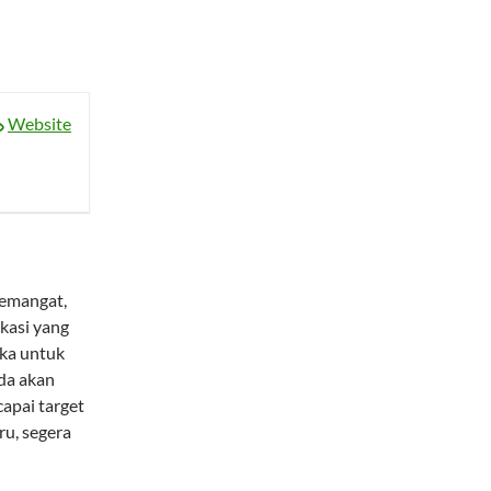
Website
semangat,
kasi yang
buka untuk
nda akan
apai target
ru, segera