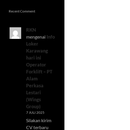
Recent Comment
RKN
mengenai
Info
Loker
Karawang
hari ini
Operator
Forklift – PT
Alam
Perkasa
Lestari
(Wings
Group)
7 JULI 2025
Silakan kirim
CV terbaru