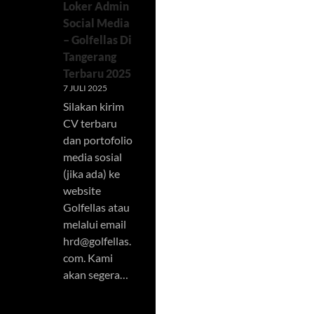
Loker Admin
Social Media
– Golfellas Di
Tangerang
Terbaru 2025
7 JULI 2025
Silakan kirim
CV terbaru
dan portofolio
media sosial
(jika ada) ke
website
Golfellas atau
melalui email
hrd@golfellas.
com
. Kami
akan segera…