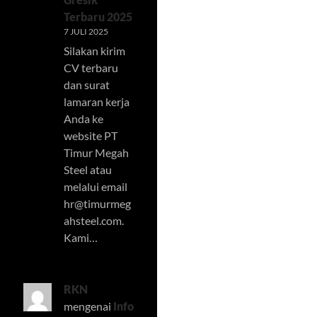
Terbaru 2025
7 JULI 2025
Silakan kirim
CV terbaru
dan surat
lamaran kerja
Anda ke
website PT
Timur Megah
Steel atau
melalui email
hr@timurmeg
ahsteel.com
.
Kami…
RKN
mengenai
Info