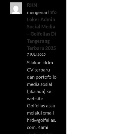
RKN
mengenai
Info
Loker Admin
Social Media
– Golfellas Di
Tangerang
Terbaru 2025
7 JULI 2025
Silakan kirim
CV terbaru
dan portofolio
media sosial
(jika ada) ke
website
Golfellas atau
melalui email
hrd@golfellas.
com
. Kami