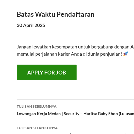
Batas Waktu Pendaftaran
30 April 2025
Jangan lewatkan kesempatan untuk bergabung dengan
A
memulai perjalanan karier Anda di dunia penjualan!
Navigasi
TULISAN SEBELUMNYA
Tulisan
Lowongan Kerja Medan | Security – Haritsa Baby Shop (Lulusa
TULISAN SELANJUTNYA