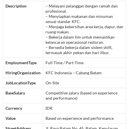
Description
– Melayani pelanggan dengan ramah dan
profesional.
– Menyiapkan makanan dan minuman
sesuai standar KFC.
– Menjaga kebersihan area kerja, dapur, dan
ruang makan.
– Bekerja dalam tim untuk memastikan
kelancaran operasional restoran.
– Bersedia bekerja dalam sistem shift,
termasuk akhir pekan dan hari libur.
EmploymentType
Full-Time / Part-Time
HiringOrganization
KFC Indonesia – Cabang Batam
JobLocationType
On-Site
BaseSalary
Competitive salary (based on experience
and performance)
Currency
IDR
Value
Based on experience and performance
StreetAddress
Jl. Raya Batam No. 45, Batam, Kepulauan