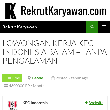
Langsung
ke
isi
Cari
Rekrut Karyawan
MENU
UTAMA
LOWONGAN KERJA KFC
INDONESIA BATAM – TANPA
PENGALAMAN
Full Time
Batam
Posted 2 tahun ago
4800000 RP / Month
KFC Indonesia
Website